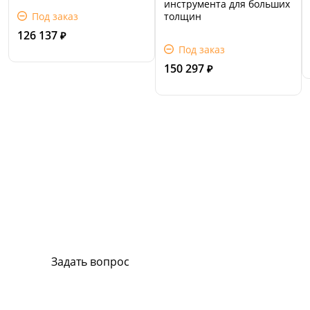
инструмента для больших
Под заказ
толщин
126 137
₽
Под заказ
150 297
₽
Сервис и поддержка
В случае возникновения вопросов или
хотите заказать ремонт, свяжитесь с нами.
Мы всегда готовы вам помочь.
Задать вопрос
Или позвоните на горячую линию: