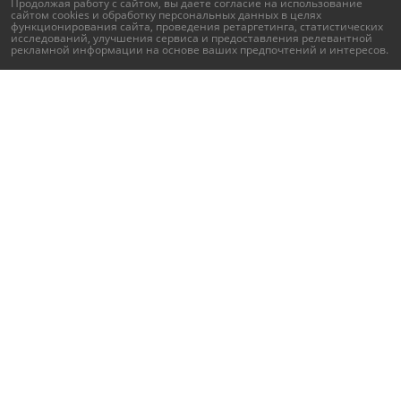
Продолжая работу с сайтом, вы даете согласие на использование
сайтом cookies и
обработку персональных данных
в целях
функционирования сайта, проведения ретаргетинга, статистических
исследований, улучшения сервиса и предоставления релевантной
рекламной информации на основе ваших предпочтений и интересов.