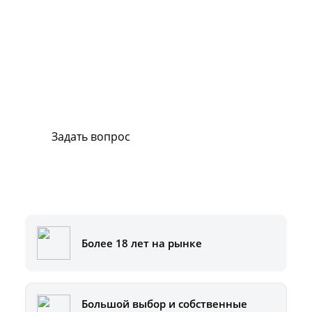
Сервис и поддержка
В случае возникновения вопросов или
хотите заказать ремонт, свяжитесь с нами.
Мы всегда готовы вам помочь.
Задать вопрос
Или позвоните на горячую линию:
8-800-500-51-01
Более 18 лет на рынке
Большой выбор и собственные