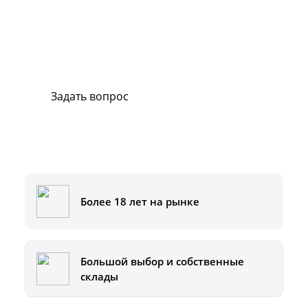
В случае возникновения вопросов или
хотите заказать ремонт, свяжитесь с нами.
Мы всегда готовы вам помочь.
Задать вопрос
Или позвоните на горячую линию:
8-800-500-51-01
Более 18 лет на рынке
Большой выбор и собственные
склады