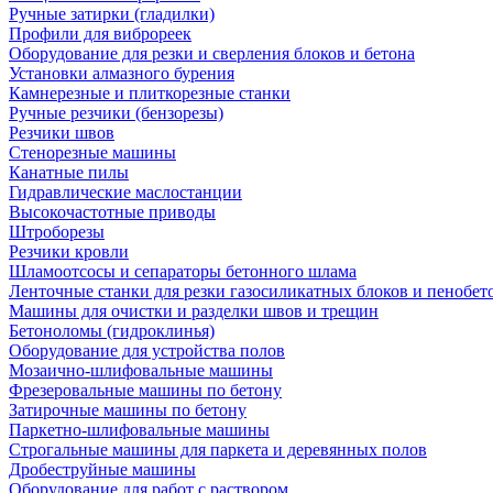
Ручные затирки (гладилки)
Профили для виброреек
Оборудование для резки и сверления блоков и бетона
Установки алмазного бурения
Камнерезные и плиткорезные станки
Ручные резчики (бензорезы)
Резчики швов
Стенорезные машины
Канатные пилы
Гидравлические маслостанции
Высокочастотные приводы
Штроборезы
Резчики кровли
Шламоотсосы и сепараторы бетонного шлама
Ленточные станки для резки газосиликатных блоков и пенобет
Машины для очистки и разделки швов и трещин
Бетоноломы (гидроклинья)
Оборудование для устройства полов
Мозаично-шлифовальные машины
Фрезеровальные машины по бетону
Затирочные машины по бетону
Паркетно-шлифовальные машины
Строгальные машины для паркета и деревянных полов
Дробеструйные машины
Оборудование для работ с раствором