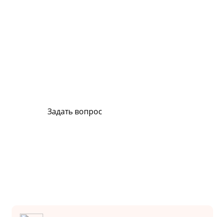
Сервис и поддержка
В случае возникновения вопросов или хотите з
ремонт, свяжитесь с нами. Мы всегда готовы в
Задать вопрос
Или позвоните на горячую линию:
8-800-500-51-01