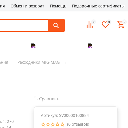
ция
Обмен и возврат
Помощь
Подарочные сертификаты
0
0
0
поддержка
Оплата и доставка
Контакты
ания
Расходники MIG-MAG
Сравнить
Артикул: SV00000100884
, °
:
270
(0 отзывов)
мм
:
14