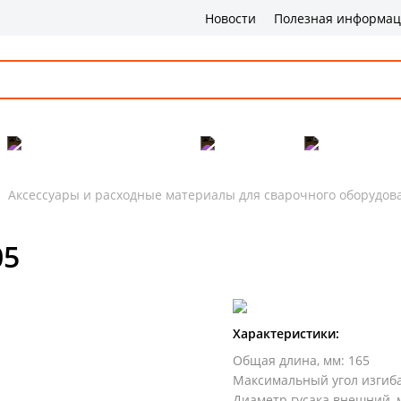
Новости
Полезная информа
Популярные товары
Бренды
Сервис и 
Аксессуары и расходные материалы для сварочного оборудов
05
Характеристики:
Общая длина, мм
:
165
Максимальный угол изгиба
Диаметр гусака внешний, 