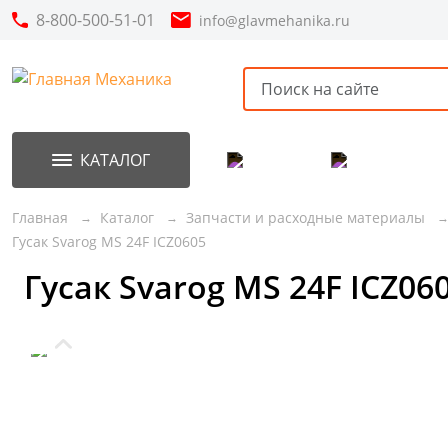
8-800-500-51-01
info@glavmehanika.ru
КАТАЛОГ
Акции
Новинки
Главная
Каталог
Запчасти и расходные материалы
Гусак Svarog MS 24F ICZ0605
Гусак Svarog MS 24F ICZ06