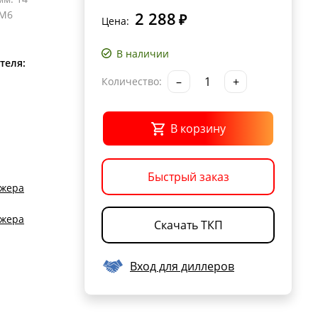
М6
2 288
₽
Цена:
В наличии
теля:
–
+
Количество:
В корзину
Быстрый заказ
джера
джера
Скачать ТКП
Вход для диллеров