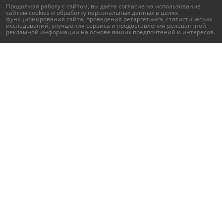
Продолжая работу с сайтом, вы даете согласие на использование
сайтом cookies и
обработку персональных данных
в целях
функционирования сайта, проведения ретаргетинга, статистических
исследований, улучшения сервиса и предоставления релевантной
рекламной информации на основе ваших предпочтений и интересов.