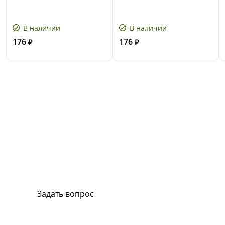
В наличии
В наличии
176
176
₽
₽
Сервис и поддержка
В случае возникновения вопросов или
хотите заказать ремонт, свяжитесь с нами.
Мы всегда готовы вам помочь.
Задать вопрос
Или позвоните на горячую линию: