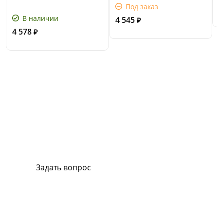
Под заказ
В наличии
4 545
₽
4 578
₽
Сервис и поддержка
В случае возникновения вопросов или
хотите заказать ремонт, свяжитесь с нами.
Мы всегда готовы вам помочь.
Задать вопрос
Или позвоните на горячую линию:
8-800-500-51-01