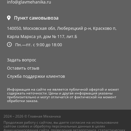
info@glavmehanika.ru
Пункт самовывоза
140050, Московская обл, Люберецкий р-н, Красково п,
Карла Маркса ул, дом № 117, лит.Б
Пн.—пт. с 9:00 до 18:00
Задать вопрос
Оставить отзыв
Служба поддержки клиентов
Информация на сайте не является публичной офертой и может
содержать неточности. Цены и другая информация указаны
приблизительно и могут отличатся от фактической на момент
обработки заказа.
2024 – 2026 © Главная Механика
Продолжая работу с сайтом, вы даете согласие на использование
сайтом cookies и
обработку персональных данных
в целях
функционирования сайта, проведения ретаргетинга, статистических