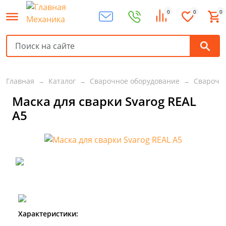
0
0
0
Главная
Каталог
Сварочное оборудование
Сварочн
Маска для сварки Svarog REAL
A5
Характеристики: