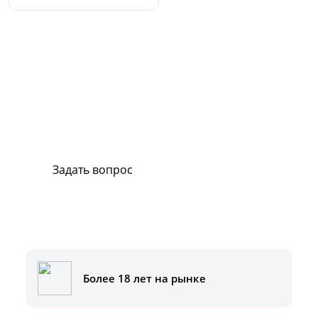
Сервис и поддержка
В случае возникновения вопросов или
хотите заказать ремонт, свяжитесь с нами.
Мы всегда готовы вам помочь.
Задать вопрос
Или позвоните на горячую линию:
8-800-500-51-01
Более 18 лет на рынке