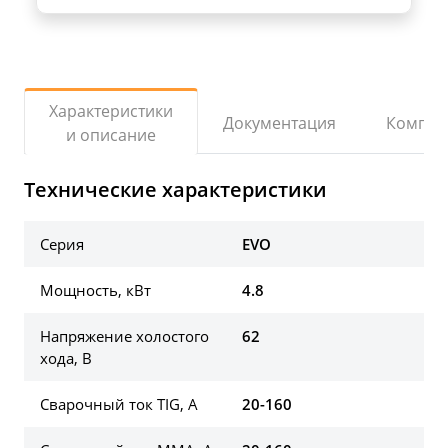
Характеристики
Документация
Компле
и описание
Технические характеристики
Серия
EVO
Мощность, кВт
4.8
Напряжение холостого
62
хода, В
Сварочный ток TIG, А
20-160