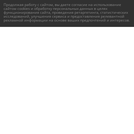
Продолжая работу с сайтом, вы даете согласие на использование
сайтом cookies и
обработку персональных данных
в целях
функционирования сайта, проведения ретаргетинга, статистических
исследований, улучшения сервиса и предоставления релевантной
рекламной информации на основе ваших предпочтений и интересов.