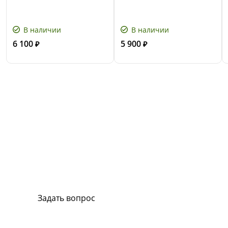
В наличии
В наличии
6 100
5 900
₽
₽
Сервис и поддержка
В случае возникновения вопросов или
хотите заказать ремонт, свяжитесь с нами.
Мы всегда готовы вам помочь.
Задать вопрос
Или позвоните на горячую линию: