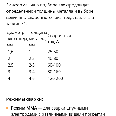
*Информация о подборе электродов для
определенной толщины металла и выборе
величины сварочного тока представлена в
таблице 1.
Диаметр
Толщина
Сварочный
электрода,
металла,
ток, А
мм
мм
1,6
1-2
25-50
2
2-3
40-80
2,5
2-3
60-100
3
3-4
80-160
4
4-6
120-200
Режимы сварки:
Режим ММА
— для сварки штучными
электродами с различными видами покрытий