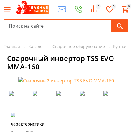
0
0
0
Главная
Каталог
Сварочное оборудование
Ручная д
Сварочный инвертор ТSS EVO
MMA-160
Характеристики: