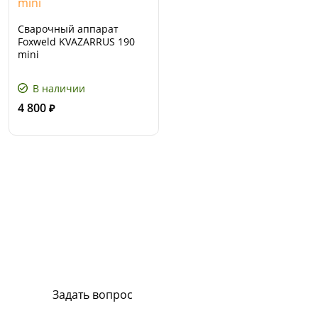
Сварочный аппарат
Foxweld KVAZARRUS 190
mini
В наличии
4 800
₽
Сервис и поддержка
В случае возникновения вопросов или
хотите заказать ремонт, свяжитесь с нами.
Мы всегда готовы вам помочь.
Задать вопрос