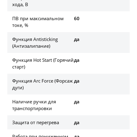
хода, В
ПВ при максимальном
60
токе, %
Функция Antisticking
да
(Антизалипание)
Функция Hot Start (Горячий
да
старт)
Функция Arc Force (Форсаж
да
дуги)
Наличие ручки для
да
транспортировки
Защита от перегрева
да
Работа при пониженном
да