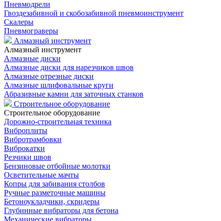
Пневмодрели
Гвоздезабивной и скобозабивной пневмоинструмент
Скалеры
Пневмограверы
Алмазный инструмент
Алмазный инструмент
Алмазные диски
Алмазные диски для нарезчиков швов
Алмазные отрезные диски
Алмазные шлифовальные круги
Абразивные камни для заточных станков
Строительное оборудование
Строительное оборудование
Дорожно-строительная техника
Виброплиты
Вибротрамбовки
Виброкатки
Резчики швов
Бензиновые отбойные молотки
Осветительные мачты
Копры для забивания столбов
Ручные разметочные машины
Бетоноукладчики, скридеры
Глубинные вибраторы для бетона
Механические вибраторы