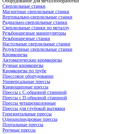
Оборудование для металлообработки
Сверлильные станки
Магнитные сверлильные станки
Вертикально-сверлильные станки
Радиально-сверлильные станки
Сверлильные станки по металлу
Резьбонарезные манипуляторы
Резьбонарезные станки
Настольные сверлильные станки
Редукторные сверлильные станки
Кромкорезы
Автоматические кромкорезы
Ручные кромкорезы
Кромкорезы по трубе
Прессовое оборудование
Универсальные прессы
Кривошипные прессы
Прессы с С-образной станиной
Прессы с П-образной станиной
Прессы четырехколонные
Прессы для глубокой вытяжки
Горизонтальные прессы
Одноцилиндровые прессы
Портальные прессы
Реечные прессы