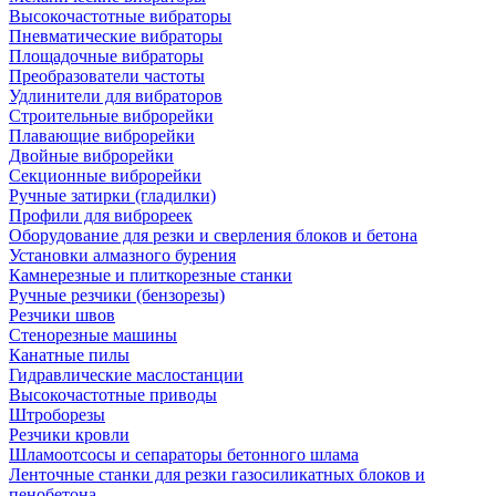
Высокочастотные вибраторы
Пневматические вибраторы
Площадочные вибраторы
Преобразователи частоты
Удлинители для вибраторов
Строительные виброрейки
Плавающие виброрейки
Двойные виброрейки
Секционные виброрейки
Ручные затирки (гладилки)
Профили для виброреек
Оборудование для резки и сверления блоков и бетона
Установки алмазного бурения
Камнерезные и плиткорезные станки
Ручные резчики (бензорезы)
Резчики швов
Стенорезные машины
Канатные пилы
Гидравлические маслостанции
Высокочастотные приводы
Штроборезы
Резчики кровли
Шламоотсосы и сепараторы бетонного шлама
Ленточные станки для резки газосиликатных блоков и
пенобетона