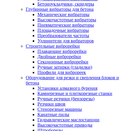
Бетоноукладчики, скридеры
Глубинные вибраторы для бетона
Механические вибраторы
Высокочастотные вибраторы
Пневматические вибраторы
Площадочные вибраторы
Преобразователи частоты
Удлинители для вибраторов
Строительные виброрейки
Плавающие виброрейки
Двойные виброрейки
Секционные виброрейки
Ручные затирки (гладилки)
Профили для виброреек
Оборудование для резки и сверления блоков и
бетона
Установки алмазного бурения
Камнерезные и плиткорезные станки
Ручные резчики (бензорезы)
Резчики швов
Стенорезные машины
Канатные пилы
Гидравлические маслостанции
Высокочастотные приводы
Штроборезы