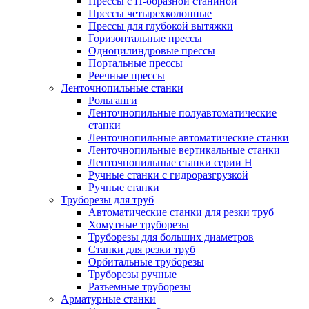
Прессы с П-образной станиной
Прессы четырехколонные
Прессы для глубокой вытяжки
Горизонтальные прессы
Одноцилиндровые прессы
Портальные прессы
Реечные прессы
Ленточнопильные станки
Рольганги
Ленточнопильные полуавтоматические
станки
Ленточнопильные автоматические станки
Ленточнопильные вертикальные станки
Ленточнопильные станки серии H
Ручные станки с гидроразгрузкой
Ручные станки
Труборезы для труб
Автоматические станки для резки труб
Хомутные труборезы
Труборезы для больших диаметров
Станки для резки труб
Орбитальные труборезы
Труборезы ручные
Разъемные труборезы
Арматурные станки