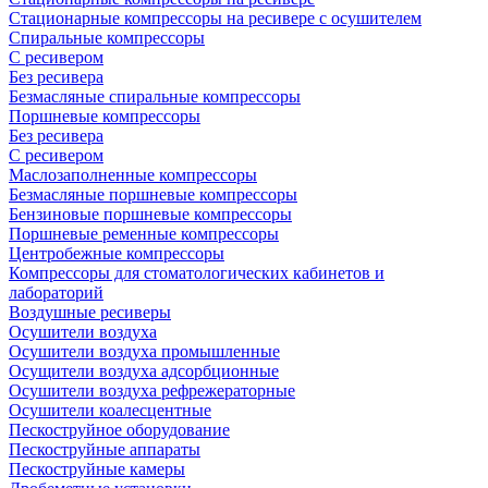
Стационарные компрессоры на ресивере с осушителем
Спиральные компрессоры
С ресивером
Без ресивера
Безмасляные спиральные компрессоры
Поршневые компрессоры
Без ресивера
С ресивером
Маслозаполненные компрессоры
Безмасляные поршневые компрессоры
Бензиновые поршневые компрессоры
Поршневые ременные компрессоры
Центробежные компрессоры
Компрессоры для стоматологических кабинетов и
лабораторий
Воздушные ресиверы
Осушители воздуха
Осушители воздуха промышленные
Осущители воздуха адсорбционные
Осушители воздуха рефрежераторные
Осушители коалесцентные
Пескоструйное оборудование
Пескоструйные аппараты
Пескоструйные камеры