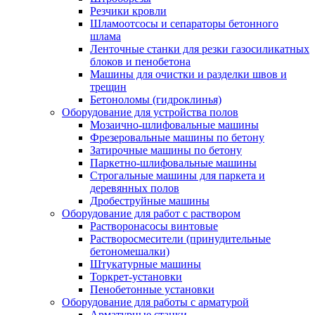
Резчики кровли
Шламоотсосы и сепараторы бетонного
шлама
Ленточные станки для резки газосиликатных
блоков и пенобетона
Машины для очистки и разделки швов и
трещин
Бетоноломы (гидроклинья)
Оборудование для устройства полов
Мозаично-шлифовальные машины
Фрезеровальные машины по бетону
Затирочные машины по бетону
Паркетно-шлифовальные машины
Строгальные машины для паркета и
деревянных полов
Дробеструйные машины
Оборудование для работ с раствором
Растворонасосы винтовые
Растворосмесители (принудительные
бетономешалки)
Штукатурные машины
Торкрет-установки
Пенобетонные установки
Оборудование для работы с арматурой
Арматурные станки