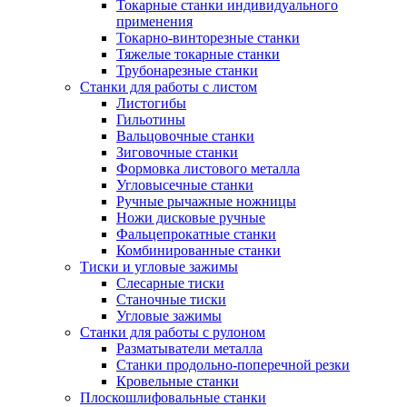
Токарные станки индивидуального
применения
Токарно-винторезные станки
Тяжелые токарные станки
Трубонарезные станки
Станки для работы с листом
Листогибы
Гильотины
Вальцовочные станки
Зиговочные станки
Формовка листового металла
Угловысечные станки
Ручные рычажные ножницы
Ножи дисковые ручные
Фальцепрокатные станки
Комбинированные станки
Тиски и угловые зажимы
Слесарные тиски
Станочные тиски
Угловые зажимы
Станки для работы с рулоном
Разматыватели металла
Станки продольно-поперечной резки
Кровельные станки
Плоскошлифовальные станки