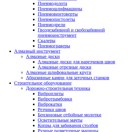
Пневмодолота
Пневмошлифмашины
Пневмовинтоверты
Пневмопистолеты
Пневмодрели
Гвоздезабивной и скобозабивной
пневмоинструмент
Скалеры
Пневмограверы
Алмазный инструмент
Алмазные диски
Алмазные диски для нарезчиков швов
Алмазные отрезные диски
Алмазные шлифовальные круги
Абразивные камни для заточных станков
Строительное оборудование
Дорожно-строительная техника
Виброплиты
Вибротрамбовки
Виброкатки
Резчики швов
Бензиновые отбойные молотки
Осветительные мачты
Копры для забивания столбов
Ручные разметочные машины