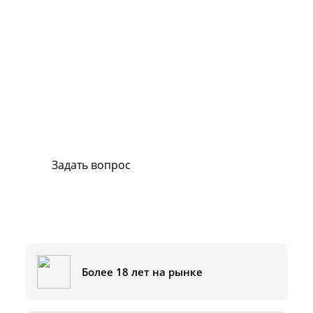
Сервис и поддержка
В случае возникновения вопросов или
хотите заказать ремонт, свяжитесь с нами.
Мы всегда готовы вам помочь.
Задать вопрос
Или позвоните на горячую линию:
8-800-500-51-01
Более 18 лет на рынке