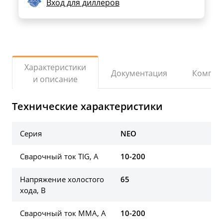
Вход для диллеров
Характеристики
Документация
Компле
и описание
Технические характеристики
Серия
NEO
Сварочный ток TIG, А
10-200
Напряжение холостого
65
хода, В
Сварочный ток ММА, А
10-200