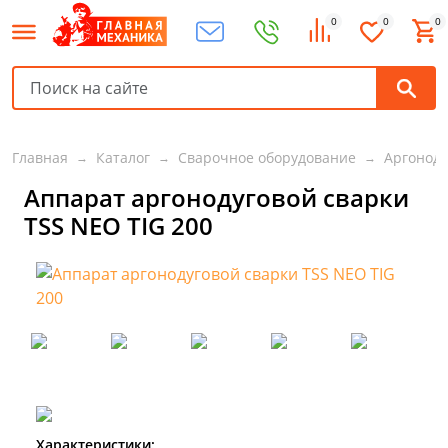
0
0
0
Главная
Каталог
Сварочное оборудование
Аргоноду
Аппарат аргонодуговой сварки
TSS NEO TIG 200
Характеристики: