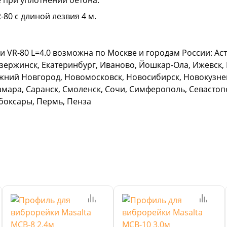
 при уплотнении бетона.
0 с длиной лезвия 4 м.
VR-80 L=4.0 возможна по Москве и городам России: Астр
зержинск, Екатеринбург, Иваново, Йошкар-Ола, Ижевск, К
жний Новгород, Новомосковск, Новосибирск, Новокузнец
амара, Саранск, Смоленск, Сочи, Симферополь, Севастопо
ебоксары, Пермь, Пенза