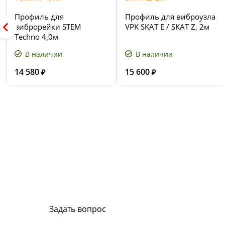
Профиль для
Профиль для виброузла
виброрейки STEM
VPK SKAT E / SKAT Z, 2м
Techno 4,0м
В наличии
В наличии
14 580
15 600
₽
₽
Сервис и поддержка
В случае возникновения вопросов или хотите з
ремонт, свяжитесь с нами. Мы всегда готовы в
Задать вопрос