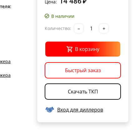
14 486
₽
Цена:
теля:
В наличии
–
+
Количество:
В корзину
джера
Быстрый заказ
джера
Скачать ТКП
Вход для диллеров