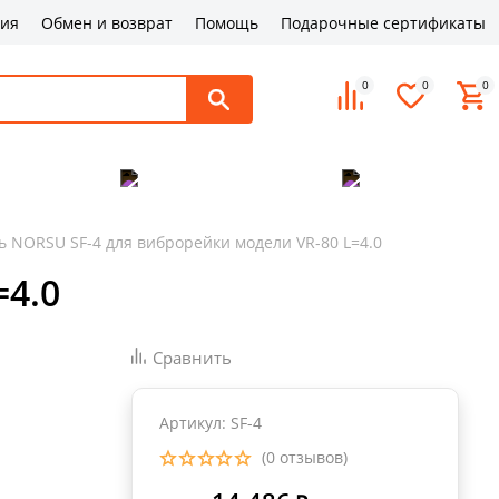
ция
Обмен и возврат
Помощь
Подарочные сертификаты
0
0
0
поддержка
Оплата и доставка
Контакты
 NORSU SF-4 для виброрейки модели VR-80 L=4.0
=4.0
Сравнить
Артикул: SF-4
(0 отзывов)