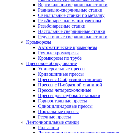
Вертикально-сверлильные станки
Радиально-сверлильные станки
Сверлильные станки по металлу
Резьбонарезные манипуляторы
Резьбонарезные станки
Настольные сверлильные станки
Редукторные сверлильные станки
Кромкорезы
Автоматические кромкорезы
Ручные кромкорезы
Кромкорезы по трубе
Прессовое оборудование
Универсальные прессы
Кривошипные прессы
Прессы с С-образной станиной
Прессы с П-образной станиной
Прессы четырехколонные
Прессы для глубокой вытяжки
Горизонтальные прессы
Одноцилиндровые прессы
Портальные прессы
Реечные прессы
Ленточнопильные станки
Рольганги
Ленточнопильные полуавтоматические