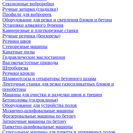
Секционные виброрейки
Ручные затирки (гладилки)
Профили для виброреек
Оборудование для резки и сверления блоков и бетона
Установки алмазного бурения
Камнерезные и плиткорезные станки
Ручные резчики (бензорезы)
Резчики швов
Стенорезные машины
Канатные пилы
Гидравлические маслостанции
Высокочастотные приводы
Штроборезы
Резчики кровли
Шламоотсосы и сепараторы бетонного шлама
Ленточные станки для резки газосиликатных блоков и
пенобетона
Машины для очистки и разделки швов и трещин
Бетоноломы (гидроклинья)
Оборудование для устройства полов
Мозаично-шлифовальные машины
Фрезеровальные машины по бетону
Затирочные машины по бетону
Паркетно-шлифовальные машины
Строгальные машины для паркета и деревянных полов