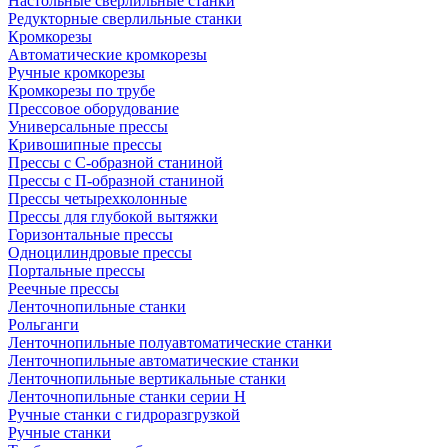
Настольные сверлильные станки
Редукторные сверлильные станки
Кромкорезы
Автоматические кромкорезы
Ручные кромкорезы
Кромкорезы по трубе
Прессовое оборудование
Универсальные прессы
Кривошипные прессы
Прессы с С-образной станиной
Прессы с П-образной станиной
Прессы четырехколонные
Прессы для глубокой вытяжки
Горизонтальные прессы
Одноцилиндровые прессы
Портальные прессы
Реечные прессы
Ленточнопильные станки
Рольганги
Ленточнопильные полуавтоматические станки
Ленточнопильные автоматические станки
Ленточнопильные вертикальные станки
Ленточнопильные станки серии H
Ручные станки с гидроразгрузкой
Ручные станки