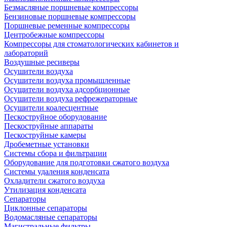
Безмасляные поршневые компрессоры
Бензиновые поршневые компрессоры
Поршневые ременные компрессоры
Центробежные компрессоры
Компрессоры для стоматологических кабинетов и
лабораторий
Воздушные ресиверы
Осушители воздуха
Осушители воздуха промышленные
Осущители воздуха адсорбционные
Осушители воздуха рефрежераторные
Осушители коалесцентные
Пескоструйное оборудование
Пескоструйные аппараты
Пескоструйные камеры
Дробеметные установки
Системы сбора и фильтрации
Оборудование для подготовки сжатого воздуха
Системы удаления конденсата
Охладители сжатого воздуха
Утилизация конденсата
Сепараторы
Циклонные сепараторы
Водомасляные сепараторы
Магистральные фильтры