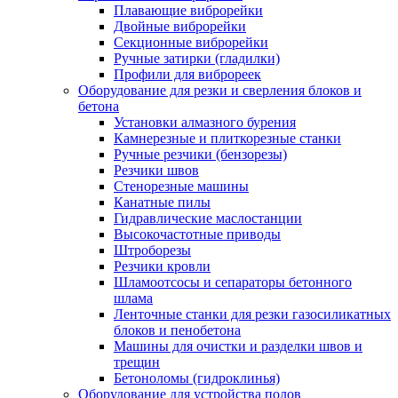
Плавающие виброрейки
Двойные виброрейки
Секционные виброрейки
Ручные затирки (гладилки)
Профили для виброреек
Оборудование для резки и сверления блоков и
бетона
Установки алмазного бурения
Камнерезные и плиткорезные станки
Ручные резчики (бензорезы)
Резчики швов
Стенорезные машины
Канатные пилы
Гидравлические маслостанции
Высокочастотные приводы
Штроборезы
Резчики кровли
Шламоотсосы и сепараторы бетонного
шлама
Ленточные станки для резки газосиликатных
блоков и пенобетона
Машины для очистки и разделки швов и
трещин
Бетоноломы (гидроклинья)
Оборудование для устройства полов