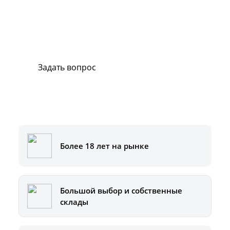
В случае возникновения вопросов или
хотите заказать ремонт, свяжитесь с нами.
Мы всегда готовы вам помочь.
Задать вопрос
Или позвоните на горячую линию:
8-800-500-51-01
Более 18 лет на рынке
Большой выбор и собственные
склады