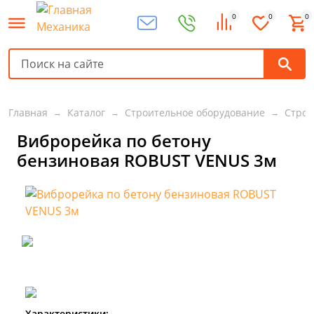
0
0
0
Главная
Каталог
Строительное оборудование
Строи
Виброрейка по бетону
бензиновая ROBUST VENUS 3м
Характеристики: