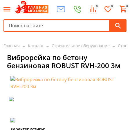
0
0
0
Главная
Каталог
Строительное оборудование
Строи
Виброрейка по бетону
бензиновая ROBUST RVH-200 3м
Характеристики: