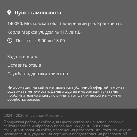
Пункт самовывоза
140050, Московская обл, Люберецкий р-н, Красково п,
Карла Маркса ул, дом № 117, лит.Б
Пн.—пт. с 9:00 до 18:00
Задать вопрос
Оставить отзыв
Служба поддержки клиентов
Информация на сайте не является публичной офертой и может
содержать неточности. Цены и другая информация указаны
приблизительно и могут отличатся от фактической на момент
обработки заказа.
2024 – 2026 © Главная Механика
Продолжая работу с сайтом, вы даете согласие на использование
сайтом cookies и
обработку персональных данных
в целях
функционирования сайта, проведения ретаргетинга, статистических
исследований, улучшения сервиса и предоставления релевантной