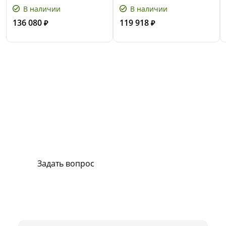
В наличии
В наличии
136 080
119 918
₽
₽
Сервис и поддержка
В случае возникновения вопросов или
хотите заказать ремонт, свяжитесь с нами.
Мы всегда готовы вам помочь.
Задать вопрос
Или позвоните на горячую линию:
8-800-500-51-01