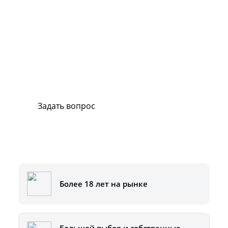
Сервис и поддержка
В случае возникновения вопросов или
хотите заказать ремонт, свяжитесь с нами.
Мы всегда готовы вам помочь.
Задать вопрос
Или позвоните на горячую линию:
8-800-500-51-01
Более 18 лет на рынке