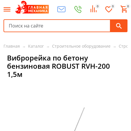
0
0
0
Главная
Каталог
Строительное оборудование
Строи
Виброрейка по бетону
бензиновая ROBUST RVH-200
1,5м