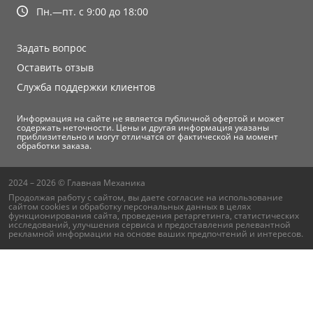
Пн.—пт. с 9:00 до 18:00
Задать вопрос
Оставить отзыв
Служба поддержки клиентов
Информация на сайте не является публичной офертой и может
содержать неточности. Цены и другая информация указаны
приблизительно и могут отличатся от фактической на момент
обработки заказа.
2024 – 2026 © Главная Механика
Продолжая работу с сайтом, вы даете согласие на использование
сайтом cookies и
обработку персональных данных
в целях
функционирования сайта, проведения ретаргетинга, статистических
исследований, улучшения сервиса и предоставления релевантной
рекламной информации на основе ваших предпочтений и интересов.