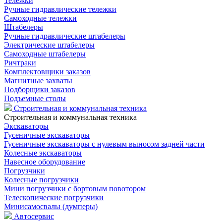
Тележки
Ручные гидравлические тележки
Самоходные тележки
Штабелеры
Ручные гидравлические штабелеры
Электрические штабелеры
Самоходные штабелеры
Ричтраки
Комплектовщики заказов
Магнитные захваты
Подборщики заказов
Подъемные столы
Строительная и коммунальная техника
Строительная и коммунальная техника
Экскаваторы
Гусеничные экскаваторы
Гусеничные экскаваторы с нулевым выносом задней части
Колесные экскаваторы
Навесное оборудование
Погрузчики
Колесные погрузчики
Мини погрузчики с бортовым повотором
Телескопические погрузчики
Минисамосвалы (думперы)
Автосервис