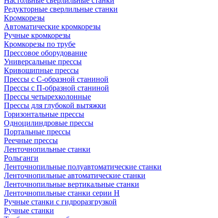
Настольные сверлильные станки
Редукторные сверлильные станки
Кромкорезы
Автоматические кромкорезы
Ручные кромкорезы
Кромкорезы по трубе
Прессовое оборудование
Универсальные прессы
Кривошипные прессы
Прессы с С-образной станиной
Прессы с П-образной станиной
Прессы четырехколонные
Прессы для глубокой вытяжки
Горизонтальные прессы
Одноцилиндровые прессы
Портальные прессы
Реечные прессы
Ленточнопильные станки
Рольганги
Ленточнопильные полуавтоматические станки
Ленточнопильные автоматические станки
Ленточнопильные вертикальные станки
Ленточнопильные станки серии H
Ручные станки с гидроразгрузкой
Ручные станки