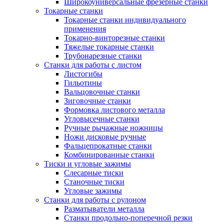
Широкоуниверсальные фрезерные станки
Токарные станки
Токарные станки индивидуального
применения
Токарно-винторезные станки
Тяжелые токарные станки
Трубонарезные станки
Станки для работы с листом
Листогибы
Гильотины
Вальцовочные станки
Зиговочные станки
Формовка листового металла
Угловысечные станки
Ручные рычажные ножницы
Ножи дисковые ручные
Фальцепрокатные станки
Комбинированные станки
Тиски и угловые зажимы
Слесарные тиски
Станочные тиски
Угловые зажимы
Станки для работы с рулоном
Разматыватели металла
Станки продольно-поперечной резки