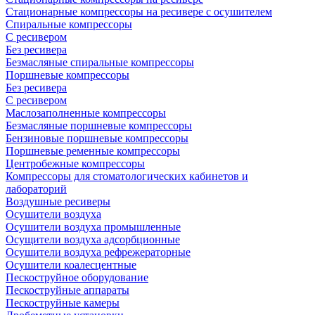
Стационарные компрессоры на ресивере с осушителем
Спиральные компрессоры
С ресивером
Без ресивера
Безмасляные спиральные компрессоры
Поршневые компрессоры
Без ресивера
С ресивером
Маслозаполненные компрессоры
Безмасляные поршневые компрессоры
Бензиновые поршневые компрессоры
Поршневые ременные компрессоры
Центробежные компрессоры
Компрессоры для стоматологических кабинетов и
лабораторий
Воздушные ресиверы
Осушители воздуха
Осушители воздуха промышленные
Осущители воздуха адсорбционные
Осушители воздуха рефрежераторные
Осушители коалесцентные
Пескоструйное оборудование
Пескоструйные аппараты
Пескоструйные камеры