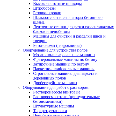
Высокочастотные приводы
Штроборезы
Резчики кровли
Шламоотсосы и сепараторы бетонного
шлама
Ленточные станки для резки газосиликатных
блоков и пенобетона
Машины для очистки и разделки швов и
трещин
Бетоноломы (гидроклинья)
Оборудование для устройства полов
Мозаично-шлифовальные машины
Фрезеровальные машины по бетону
Затирочные машины по бетону
Паркетно-шлифовальные машины
Строгальные машины для паркета и
деревянных полов
Дробеструйные машины
Оборудование для работ с раствором
Растворонасосы винтовые
Растворосмесители (принудительные
бетономешалки)
Штукатурные машины
Торкрет-установки
Пенобетонные установки