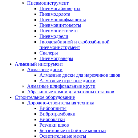
Пневмоинструмент
Пневмогайковерты
Пневмодолота
Пневмошлифмашины
Пневмовинтоверты
Пневмопистолеты
Пневмодрели
Гвоздезабивной и скобозабивной
пневмоинструмент
Скалеры
Пневмограверы
Алмазный инструмент
Алмазные диски
Алмазные диски для нарезчиков швов
Алмазные отрезные диски
Алмазные шлифовальные круги
Абразивные камни для заточных станков
Строительное оборудование
Дорожно-строительная техника
Виброплиты
Вибротрамбовки
Виброкатки
Резчики швов
Бензиновые отбойные молотки
Осветительные мачты