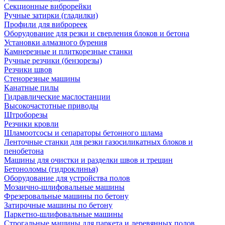
Секционные виброрейки
Ручные затирки (гладилки)
Профили для виброреек
Оборудование для резки и сверления блоков и бетона
Установки алмазного бурения
Камнерезные и плиткорезные станки
Ручные резчики (бензорезы)
Резчики швов
Стенорезные машины
Канатные пилы
Гидравлические маслостанции
Высокочастотные приводы
Штроборезы
Резчики кровли
Шламоотсосы и сепараторы бетонного шлама
Ленточные станки для резки газосиликатных блоков и
пенобетона
Машины для очистки и разделки швов и трещин
Бетоноломы (гидроклинья)
Оборудование для устройства полов
Мозаично-шлифовальные машины
Фрезеровальные машины по бетону
Затирочные машины по бетону
Паркетно-шлифовальные машины
Строгальные машины для паркета и деревянных полов