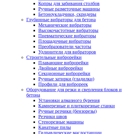
Копры для забивания столбов
Ручные разметочные машины
Бетоноукладчики, скридеры
Глубинные вибраторы для бетона
Механические вибраторы
Высокочастотные вибраторы
Пневматические вибраторы
Площадочные вибраторы
Преобразователи частоты
Удлинители для вибраторов
Строительные виброрейки
Плавающие виброрейки
Двойные виброрейки
Секционные виброрейки
Ручные затирки (гладилки)
Профили для виброреек
Оборудование для резки и сверления блоков и
бетона
Установки алмазного бурения
Камнерезные и плиткорезные станки
Ручные резчики (бензорезы)
Резчики швов
Стенорезные машины
Канатные пилы
Гидравлические маслостанции