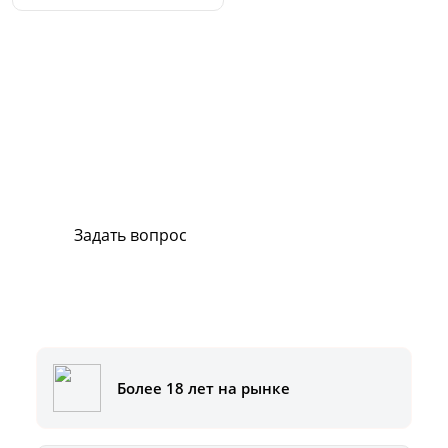
Сервис и поддержка
В случае возникновения вопросов или
хотите заказать ремонт, свяжитесь с нами.
Мы всегда готовы вам помочь.
Задать вопрос
Или позвоните на горячую линию:
8-800-500-51-01
Более 18 лет на рынке