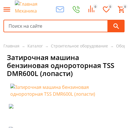
0
0
0
Главная
Каталог
Строительное оборудование
Обору
Затирочная машина
бензиновая однороторная TSS
DMR600L (лопасти)