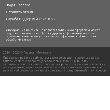
Задать вопрос
Оставить отзыв
Служба поддержки клиентов
Информация на сайте не является публичной офертой и может
содержать неточности. Цены и другая информация указаны
приблизительно и могут отличатся от фактической на момент
обработки заказа.
2024 – 2026 © Главная Механика
Продолжая работу с сайтом, вы даете согласие на использование
сайтом cookies и
обработку персональных данных
в целях
функционирования сайта, проведения ретаргетинга, статистических
исследований, улучшения сервиса и предоставления релевантной
рекламной информации на основе ваших предпочтений и интересов.