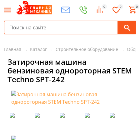
0
0
0
Главная
Каталог
Строительное оборудование
Обору
Затирочная машина
бензиновая однороторная STEM
Techno SPT-242