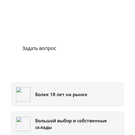
Сервис и поддержка
В случае возникновения вопросов или
хотите заказать ремонт, свяжитесь с нами.
Мы всегда готовы вам помочь.
Задать вопрос
Или позвоните на горячую линию:
8-800-500-51-01
Более 18 лет на рынке
Большой выбор и собственные
склады