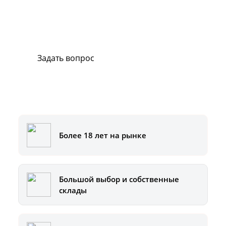
В случае возникновения вопросов или
хотите заказать ремонт, свяжитесь с нами.
Мы всегда готовы вам помочь.
Задать вопрос
Или позвоните на горячую линию:
8-800-500-51-01
Более 18 лет на рынке
Большой выбор и собственные
склады