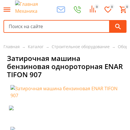
0
0
0
Главная
Каталог
Строительное оборудование
Обору
Затирочная машина
бензиновая однороторная ENAR
TIFON 907