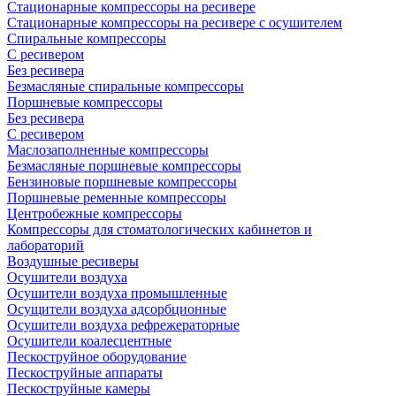
Стационарные компрессоры на ресивере
Стационарные компрессоры на ресивере с осушителем
Спиральные компрессоры
С ресивером
Без ресивера
Безмасляные спиральные компрессоры
Поршневые компрессоры
Без ресивера
С ресивером
Маслозаполненные компрессоры
Безмасляные поршневые компрессоры
Бензиновые поршневые компрессоры
Поршневые ременные компрессоры
Центробежные компрессоры
Компрессоры для стоматологических кабинетов и
лабораторий
Воздушные ресиверы
Осушители воздуха
Осушители воздуха промышленные
Осущители воздуха адсорбционные
Осушители воздуха рефрежераторные
Осушители коалесцентные
Пескоструйное оборудование
Пескоструйные аппараты
Пескоструйные камеры