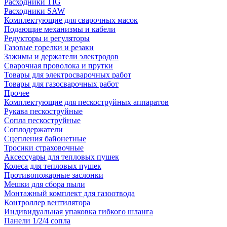
Расходники TIG
Расходники SAW
Комплектующие для сварочных масок
Подающие механизмы и кабели
Редукторы и регуляторы
Газовые горелки и резаки
Зажимы и держатели электродов
Сварочная проволока и прутки
Товары для электросварочных работ
Товары для газосварочных работ
Прочее
Комплектующие для пескоструйных аппаратов
Рукава пескоструйные
Сопла пескоструйные
Соплодержатели
Сцепления байонетные
Тросики страховочные
Аксессуары для тепловых пушек
Колеса для тепловых пушек
Противопожарные заслонки
Мешки для сбора пыли
Монтажный комплект для газоотвода
Контроллер вентилятора
Индивидуальная упаковка гибкого шланга
Панели 1/2/4 сопла