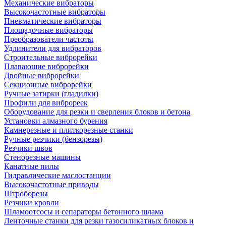
Механические вибраторы
Высокочастотные вибраторы
Пневматические вибраторы
Площадочные вибраторы
Преобразователи частоты
Удлинители для вибраторов
Строительные виброрейки
Плавающие виброрейки
Двойные виброрейки
Секционные виброрейки
Ручные затирки (гладилки)
Профили для виброреек
Оборудование для резки и сверления блоков и бетона
Установки алмазного бурения
Камнерезные и плиткорезные станки
Ручные резчики (бензорезы)
Резчики швов
Стенорезные машины
Канатные пилы
Гидравлические маслостанции
Высокочастотные приводы
Штроборезы
Резчики кровли
Шламоотсосы и сепараторы бетонного шлама
Ленточные станки для резки газосиликатных блоков и