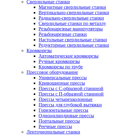
Сверлильные станки
Магнитные сверлильные станки
Вертикально-сверлильные станки
Радиально-сверлильные станки
Сверлильные станки по металлу
Резьбонарезные манипуляторы
Резьбонарезные станки
Настольные сверлильные станки
Редукторные сверлильные станки
Кромкорезы
Автоматические кромкорезы
Ручные кромкорезы
Кромкорезы по трубе
Прессовое оборудование
Универсальные прессы
Кривошипные прессы
Прессы с С-образной станиной
Прессы с П-образной станиной
Прессы четырехколонные
Прессы для глубокой вытяжки
Горизонтальные прессы
Одноцилиндровые прессы
Портальные прессы
Реечные прессы
Ленточнопильные станки