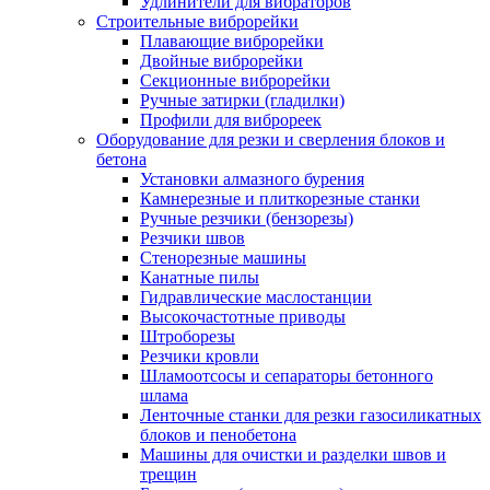
Удлинители для вибраторов
Строительные виброрейки
Плавающие виброрейки
Двойные виброрейки
Секционные виброрейки
Ручные затирки (гладилки)
Профили для виброреек
Оборудование для резки и сверления блоков и
бетона
Установки алмазного бурения
Камнерезные и плиткорезные станки
Ручные резчики (бензорезы)
Резчики швов
Стенорезные машины
Канатные пилы
Гидравлические маслостанции
Высокочастотные приводы
Штроборезы
Резчики кровли
Шламоотсосы и сепараторы бетонного
шлама
Ленточные станки для резки газосиликатных
блоков и пенобетона
Машины для очистки и разделки швов и
трещин