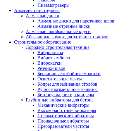
Пневмограверы
Алмазный инструмент
Алмазные диски
Алмазные диски для нарезчиков швов
Алмазные отрезные диски
Алмазные шлифовальные круги
Абразивные камни для заточных станков
Строительное оборудование
Дорожно-строительная техника
Виброплиты
Вибротрамбовки
Виброкатки
Резчики швов
Бензиновые отбойные молотки
Осветительные мачты
Копры для забивания столбов
Ручные разметочные машины
Бетоноукладчики, скридеры
Глубинные вибраторы для бетона
Механические вибраторы
Высокочастотные вибраторы
Пневматические вибраторы
Площадочные вибраторы
Преобразователи частоты