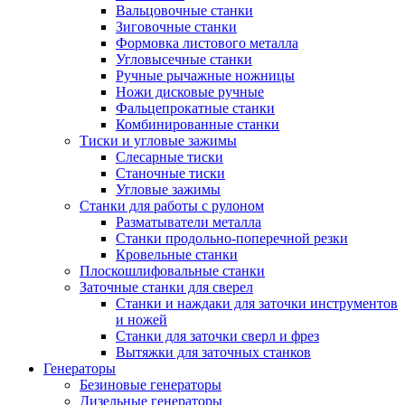
Вальцовочные станки
Зиговочные станки
Формовка листового металла
Угловысечные станки
Ручные рычажные ножницы
Ножи дисковые ручные
Фальцепрокатные станки
Комбинированные станки
Тиски и угловые зажимы
Слесарные тиски
Станочные тиски
Угловые зажимы
Станки для работы с рулоном
Разматыватели металла
Станки продольно-поперечной резки
Кровельные станки
Плоскошлифовальные станки
Заточные станки для сверел
Станки и наждаки для заточки инструментов
и ножей
Станки для заточки сверл и фрез
Вытяжки для заточных станков
Генераторы
Безиновые генераторы
Дизельные генераторы