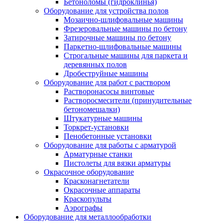
Бетоноломы (гидроклинья)
Оборудование для устройства полов
Мозаично-шлифовальные машины
Фрезеровальные машины по бетону
Затирочные машины по бетону
Паркетно-шлифовальные машины
Строгальные машины для паркета и
деревянных полов
Дробеструйные машины
Оборудование для работ с раствором
Растворонасосы винтовые
Растворосмесители (принудительные
бетономешалки)
Штукатурные машины
Торкрет-установки
Пенобетонные установки
Оборудование для работы с арматурой
Арматурные станки
Пистолеты для вязки арматуры
Окрасочное оборудование
Красконагнетатели
Окрасочные аппараты
Краскопульты
Аэрографы
Оборудование для металлообработки