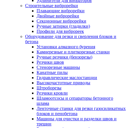
Удлинители для вибраторов
Строительные виброрейки
Плавающие виброрейки
Двойные виброрейки
Секционные виброрейки
Ручные затирки (гладилки)
Профили для виброреек
Оборудование для резки и сверления блоков и
бетона
Установки алмазного бурения
Камнерезные и плиткорезные станки
Ручные резчики (бензорезы)
Резчики швов
Стенорезные машины
Канатные пилы
Гидравлические маслостанции
Высокочастотные приводы
Штроборезы
Резчики кровли
Шламоотсосы и сепараторы бетонного
шлама
Ленточные станки для резки газосиликатных
блоков и пенобетона
Машины для очистки и разделки швов и
трещин