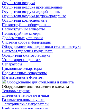
Осушители воздуха
Осушители воздуха промышленные
Осущители воздуха адсорбционные
Осушители воздуха рефрежераторные
Осушители коалесцентные
Пескоструйное оборудование
Пескоструйные аппараты
Пескоструйные камеры
Дробеметные установки
Системы сбора и фильтрации
Оборудование для подготовки сжатого воздуха
Системы удаления конденсата
Охладители сжатого воздуха
Утилизация конденсата
Сепараторы
Циклонные сепараторы
Водомасляные сепараторы
Магистральные фильтры
Оборудование для отопления и климата
Оборудование для отопления и климата
Тепловые пушки
Дизельные тепловые пушки
Газовые тепловые пушки
Электрические нагреватели
Инфракрасные нагреватели