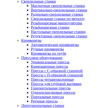
Сверлильные станки
Магнитные сверлильные станки
Вертикально-сверлильные станки
Радиально-сверлильные станки
Сверлильные станки по металлу
Резьбонарезные манипуляторы
Резьбонарезные станки
Настольные сверлильные станки
Редукторные сверлильные станки
Кромкорезы
Автоматические кромкорезы
Ручные кромкорезы
Кромкорезы по трубе
Прессовое оборудование
Универсальные прессы
Кривошипные прессы
Прессы с С-образной станиной
Прессы с П-образной станиной
Прессы четырехколонные
Прессы для глубокой вытяжки
Горизонтальные прессы
Одноцилиндровые прессы
Портальные прессы
Реечные прессы
Ленточнопильные станки