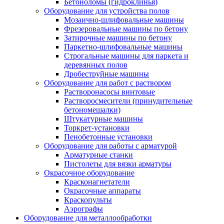
Бетоноломы (гидроклинья)
Оборудование для устройства полов
Мозаично-шлифовальные машины
Фрезеровальные машины по бетону
Затирочные машины по бетону
Паркетно-шлифовальные машины
Строгальные машины для паркета и
деревянных полов
Дробеструйные машины
Оборудование для работ с раствором
Растворонасосы винтовые
Растворосмесители (принудительные
бетономешалки)
Штукатурные машины
Торкрет-установки
Пенобетонные установки
Оборудование для работы с арматурой
Арматурные станки
Пистолеты для вязки арматуры
Окрасочное оборудование
Красконагнетатели
Окрасочные аппараты
Краскопульты
Аэрографы
Оборудование для металлообработки