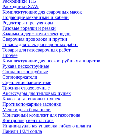
Расходники TIG
Расходники SAW
Комплектующие для сварочных масок
Подающие механизмы и кабели
Редукторы и регуляторы
Газовые горелки и резаки
Зажимы и держатели электродов
Сварочная проволока и прутки
Товары для электросварочных работ
Товары для газосварочных работ
Прочее
Комплектующие для пескоструйных аппаратов
Рукава пескоструйные
Сопла пескоструйные
Соплодержатели
Сцепления байонетные
Тросики страховочные
Аксессуары для тепловых пушек
Колеса для тепловых пушек
Противопожарные заслонки
Мешки для сбора пыли
Монтажный комплект для газоотвода
Контроллер вентилятора
Индивидуальная упаковка гибкого шланга
Панели 1/2/4 сопла