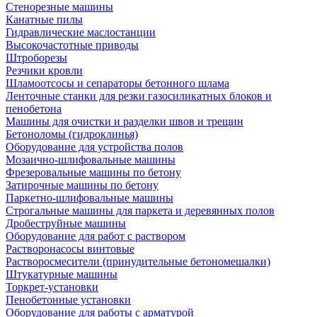
Стенорезные машины
Канатные пилы
Гидравлические маслостанции
Высокочастотные приводы
Штроборезы
Резчики кровли
Шламоотсосы и сепараторы бетонного шлама
Ленточные станки для резки газосиликатных блоков и
пенобетона
Машины для очистки и разделки швов и трещин
Бетоноломы (гидроклинья)
Оборудование для устройства полов
Мозаично-шлифовальные машины
Фрезеровальные машины по бетону
Затирочные машины по бетону
Паркетно-шлифовальные машины
Строгальные машины для паркета и деревянных полов
Дробеструйные машины
Оборудование для работ с раствором
Растворонасосы винтовые
Растворосмесители (принудительные бетономешалки)
Штукатурные машины
Торкрет-установки
Пенобетонные установки
Оборудование для работы с арматурой