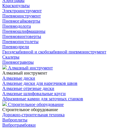
Аэрографы
Краскопульты
Электроинструмент
Пневмоинструмент
Пневмогайковерты
Пневмодолота
Пневмошлифмашины
Пневмовинтоверты
Пневмопистолеты
Пневмодрели
Гвоздезабивной и скобозабивной пневмоинструмент
Скалеры
Пневмограверы
Алмазный инструмент
Алмазный инструмент
Алмазные диски
Алмазные диски для нарезчиков швов
Алмазные отрезные диски
Алмазные шлифовальные круги
Абразивные камни для заточных станков
Строительное оборудование
Строительное оборудование
Дорожно-строительная техника
Виброплиты
Вибротрамбовки