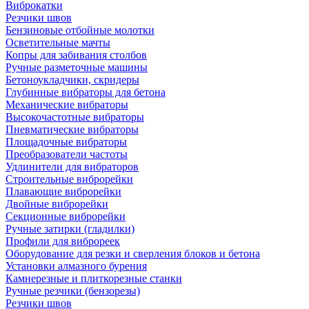
Виброкатки
Резчики швов
Бензиновые отбойные молотки
Осветительные мачты
Копры для забивания столбов
Ручные разметочные машины
Бетоноукладчики, скридеры
Глубинные вибраторы для бетона
Механические вибраторы
Высокочастотные вибраторы
Пневматические вибраторы
Площадочные вибраторы
Преобразователи частоты
Удлинители для вибраторов
Строительные виброрейки
Плавающие виброрейки
Двойные виброрейки
Секционные виброрейки
Ручные затирки (гладилки)
Профили для виброреек
Оборудование для резки и сверления блоков и бетона
Установки алмазного бурения
Камнерезные и плиткорезные станки
Ручные резчики (бензорезы)
Резчики швов