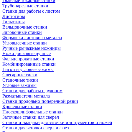
Тяжелые токарные станки
Трубонарезные станки
Станки для работы с листом
Листогибы
Гильотины
Вальцовочные станки
Зиговочные станки
Формовка листового металла
Угловысечные станки
Ручные рычажные ножницы
Ножи дисковые ручные
Фальцепрокатные станки
Комбинированные станки
Тиски и угловые зажимы
Слесарные тиски
Станочные тиски
Угловые зажимы
Станки для работы с рулоном
Разматыватели металла
Станки продольно-поперечной резки
Кровельные станки
Плоскошлифовальные станки
Заточные станки для сверел
Станки и наждаки для заточки инструментов и ножей
Станки для заточки сверл и фрез