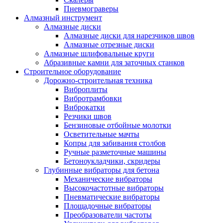
Пневмограверы
Алмазный инструмент
Алмазные диски
Алмазные диски для нарезчиков швов
Алмазные отрезные диски
Алмазные шлифовальные круги
Абразивные камни для заточных станков
Строительное оборудование
Дорожно-строительная техника
Виброплиты
Вибротрамбовки
Виброкатки
Резчики швов
Бензиновые отбойные молотки
Осветительные мачты
Копры для забивания столбов
Ручные разметочные машины
Бетоноукладчики, скридеры
Глубинные вибраторы для бетона
Механические вибраторы
Высокочастотные вибраторы
Пневматические вибраторы
Площадочные вибраторы
Преобразователи частоты