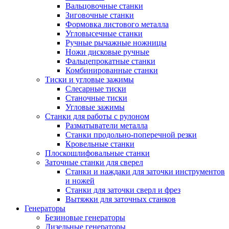
Вальцовочные станки
Зиговочные станки
Формовка листового металла
Угловысечные станки
Ручные рычажные ножницы
Ножи дисковые ручные
Фальцепрокатные станки
Комбинированные станки
Тиски и угловые зажимы
Слесарные тиски
Станочные тиски
Угловые зажимы
Станки для работы с рулоном
Разматыватели металла
Станки продольно-поперечной резки
Кровельные станки
Плоскошлифовальные станки
Заточные станки для сверел
Станки и наждаки для заточки инструментов
и ножей
Станки для заточки сверл и фрез
Вытяжки для заточных станков
Генераторы
Безиновые генераторы
Дизельные генераторы