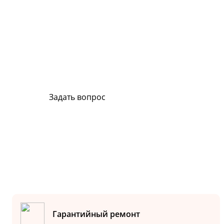
Сервис и поддержка
В случае возникновения вопросов или хотите з
ремонт, свяжитесь с нами. Мы всегда готовы в
Задать вопрос
Или позвоните на горячую линию:
8-800-500-51-01
Гарантийный ремонт