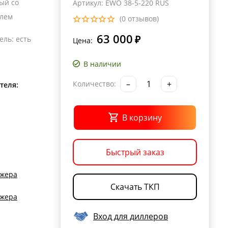
ый со
Артикул: EWO 38-5-220 RUS
елем
(0 отзывов)
63 000
ель
:
есть
₽
Цена:
В наличии
–
+
Количество:
теля:
В корзину
Быстрый заказ
джера
Скачать ТКП
джера
Вход для диллеров