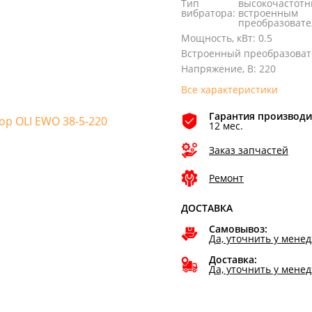
Тип
высокочастотн
вибратора
:
встроенным
преобразоват
Мощность, кВт
:
0.5
Встроенный преобразоват
Напряжение, В
:
220
Все характеристики
Гарантия производи
12 мес.
Заказ запчастей
Ремонт
ДОСТАВКА
Самовывоз:
Да, уточнить у мене
Доставка:
Да, уточнить у мене