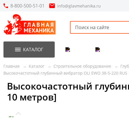
8-800-500-51-01
info@glavmehanika.ru
КАТАЛОГ
Акции
Новинки
Главная
Каталог
Строительное оборудование
Глу
Высокочастотный глубинный вибратор OLI EWO 38-5-220 RUS
Высокочастотный глубинный
10 метров]