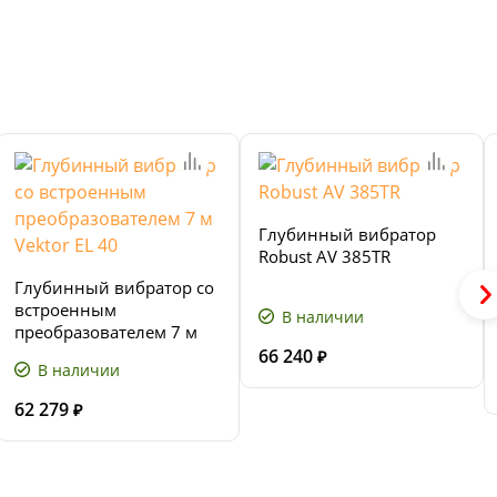
Глубинный вибратор
Robust AV 385TR
Глубинный вибратор со
встроенным
В наличии
преобразователем 7 м
Vektor EL 40
66 240
₽
В наличии
62 279
₽