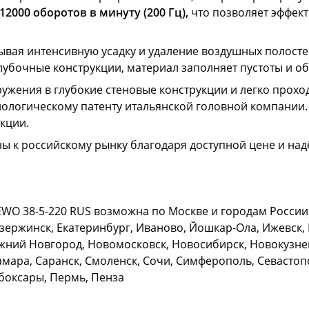
2000 оборотов в минуту (200 Гц),
что позволяет эффект
зывая интенсивную усадку и удаление воздушных полосте
убочные конструкции, материал заполняет пустоты и об
ужения в глубокие стеновые конструкции и легко прохо
нологическому патенту итальянской головной компании.
кции.
ы к российскому рынку благодаря доступной цене и на
WO 38-5-220 RUS возможна по Москве и городам России: 
зержинск, Екатеринбург, Иваново, Йошкар-Ола, Ижевск, К
жний Новгород, Новомосковск, Новосибирск, Новокузнец
амара, Саранск, Смоленск, Сочи, Симферополь, Севастопо
ебоксары, Пермь, Пенза