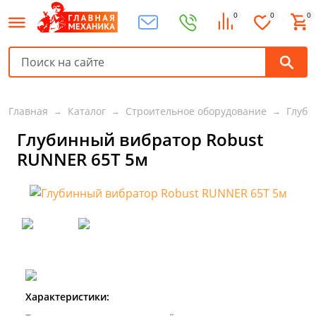
0
0
0
Главная
Каталог
Строительное оборудование
Глуби
Глубинный вибратор Robust
RUNNER 65Т 5м
Характеристики: