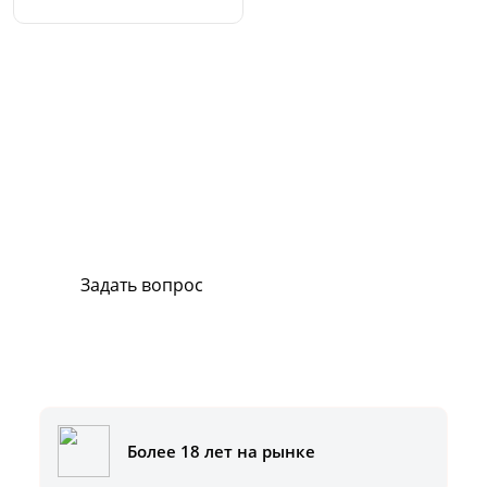
Сервис и поддержка
В случае возникновения вопросов или
хотите заказать ремонт, свяжитесь с нами.
Мы всегда готовы вам помочь.
Задать вопрос
Или позвоните на горячую линию:
8-800-500-51-01
Более 18 лет на рынке