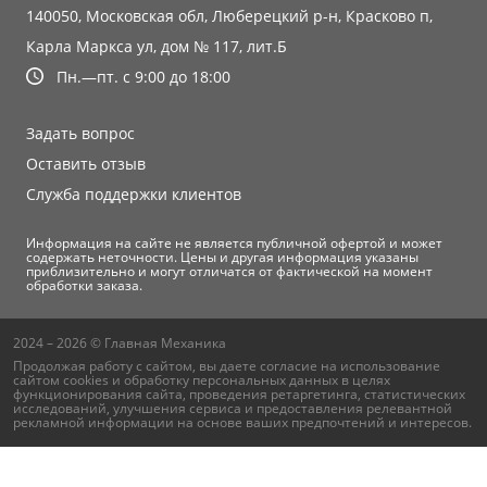
140050, Московская обл, Люберецкий р-н, Красково п,
Карла Маркса ул, дом № 117, лит.Б
Пн.—пт. с 9:00 до 18:00
Задать вопрос
Оставить отзыв
Служба поддержки клиентов
Информация на сайте не является публичной офертой и может
содержать неточности. Цены и другая информация указаны
приблизительно и могут отличатся от фактической на момент
обработки заказа.
2024 – 2026 © Главная Механика
Продолжая работу с сайтом, вы даете согласие на использование
сайтом cookies и
обработку персональных данных
в целях
функционирования сайта, проведения ретаргетинга, статистических
исследований, улучшения сервиса и предоставления релевантной
рекламной информации на основе ваших предпочтений и интересов.