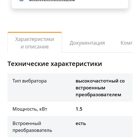
Характеристики
Документация
Компле
и описание
Технические характеристики
Тип вибратора
высокочастотный со
встроенным
преобразователем
Мощность, кВт
1.5
Встроенный
есть
преобразователь