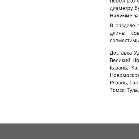
несколько 
диаметру б
Наличие з
В разделе 
длины, со
совместимы
Доставка У
Великий Но
Казань, Ка
Новомосков
Рязань, Сан
Томск, Тула