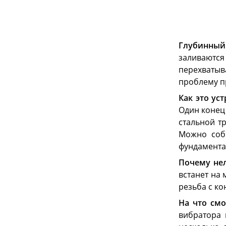
Глубинный
заливаютс
перехватыв
проблему п
Как это уст
Один конец
стальной т
Можно собр
фундамента
Почему нел
встанет на
резьба с к
На что смо
вибратора 