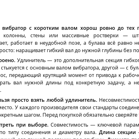
 вибратор с коротким валом хорош ровно до тех п
я колонны, стены или массивные ростверки — шта
ает, работает в неудобной позе, а булава всё равно н
росто: наращивает гибкий вал до нужной глубины без по
роено.
Удлинитель — это дополнительная секция гибко
 стыкуется с основным валом вибратора, другой — с бу
рос, передающий крутящий момент от привода к рабоч
ать вал нужной длины под конкретную задачу, а не
.
ьзя просто взять любой удлинитель.
Несовместимость
 место. У каждого производителя свои стандарты соедин
онкретным шагом. Перед покупкой обязательно сверяйте
треть при выборе.
Совместимость — ключевой параме
по типу соединения и диаметру вала.
Длина секции
—