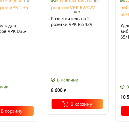
Разветвитель на 2
розетки VPK R2/42V
ель для
Удл
ров VPK U36-
виб
65/
В наличии
ичии
В
8 600
₽
10 
В корзину
В корзину