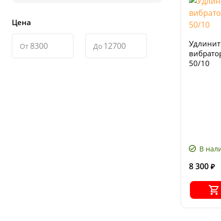
Цена
Удлинит
От
До
вибрато
50/10
В нал
8 300
₽