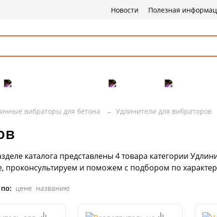
Новости
Полезная информа
Популярные товары
Бренды
Сервис и 
бинные вибраторы для бетона
Удлинители для вибраторов
ов
азделе каталога представлены
4
товара
категории Удлинит
е, проконсультируем и поможем с подбором по характер
 по:
цене
названию