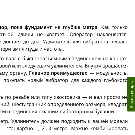
ор, пока фундамент не глубже метра.
Как только
тной длины не хватает. Оператор наклоняется,
е достаёт до дна. Удлинитель для вибратора решает
тери амплитуды и частоты.
го вала с быстроразъёмным соединением на концах.
лавой или следующим удлинителем. Внутри вращается
ему органу.
Главное преимущество
— модульность.
 покупать новый вибратор для каждого глубокого
Задать вопрос
 по резьбе или типу хвостовика — и вал просто не
ений: шестигранник определённого размера, квадрат,
 тип соединения с вашим вибратором и булавой.
тр. Удлинитель должен подходить к вашей модели
 стандартно 1, 2, 3 метра. Можно комбинировать