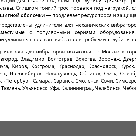
секций для точной подгонки под глубину.
Диаметр тр
улавы. Слишком тонкий трос порвётся под нагрузкой, 
ащитной оболочки
— продлевает ресурс троса и защища
представлены удлинители для механических вибратор
вместимые с популярными сериями оборудования.
й удлинитель под ваш вибратор и требуемую глубину по
длинители для вибраторов возможна по Москве и город
вгород, Владимир, Волгоград, Вологда, Воронеж, Дзер
луга, Киров, Кострома, Краснодар, Красноярск, Курс
ск, Новосибирск, Новокузнецк, Обнинск, Омск, Оренбу
кт-Петербург, Самара, Саранск, Смоленск, Сочи, Симферо
, Тюмень, Ульяновск, Уфа, Калининград, Челябинск, Чеб