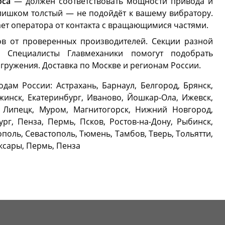
оса
— должен соответствовать мощности привода и
слишком толстый — не подойдёт к вашему вибратору.
ет оператора от контакта с вращающимися частями.
ов от проверенных производителей. Секции разной
 Специалисты Главмеханики помогут подобрать
гружения. Доставка по Москве и регионам России.
ам России: Астрахань, Барнаул, Белгород, Брянск,
жинск, Екатеринбург, Иваново, Йошкар-Ола, Ижевск,
к, Липецк, Муром, Магнитогорск, Нижний Новгород,
рг, Пенза, Пермь, Псков, Ростов-на-Дону, Рыбинск,
поль, Севастополь, Тюмень, Тамбов, Тверь, Тольятти,
оксары, Пермь, Пенза