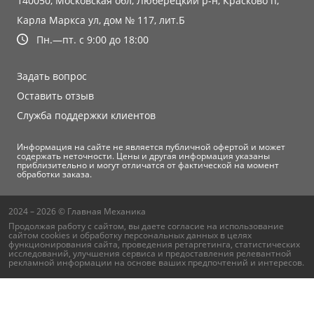
140050, Московская обл, Люберецкий р-н, Красково п,
Карла Маркса ул, дом № 117, лит.Б
Пн.—пт. с 9:00 до 18:00
Задать вопрос
Оставить отзыв
Служба поддержки клиентов
Информация на сайте не является публичной офертой и может
содержать неточности. Цены и другая информация указаны
приблизительно и могут отличатся от фактической на момент
обработки заказа.
2024 – 2026 © Главная Механика
Продолжая работу с сайтом, вы даете согласие на использование
сайтом cookies и
обработку персональных данных
в целях
функционирования сайта, проведения ретаргетинга, статистических
исследований, улучшения сервиса и предоставления релевантной
рекламной информации на основе ваших предпочтений и интересов.