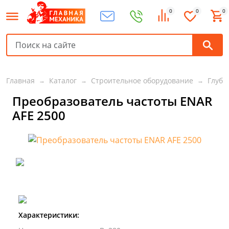
0
0
0
Главная
Каталог
Строительное оборудование
Глуби
Преобразователь частоты ENAR
AFE 2500
Характеристики: