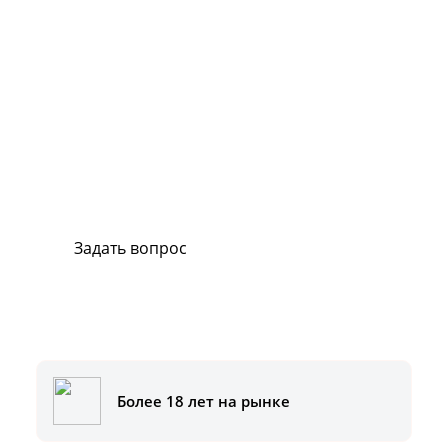
Сервис и поддержка
В случае возникновения вопросов или
хотите заказать ремонт, свяжитесь с нами.
Мы всегда готовы вам помочь.
Задать вопрос
Или позвоните на горячую линию:
8-800-500-51-01
Более 18 лет на рынке