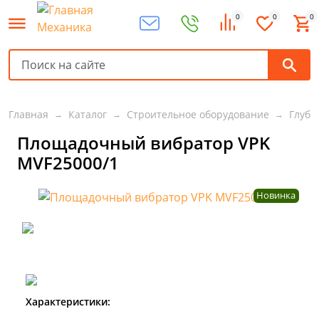
0
0
0
Главная
Каталог
Строительное оборудование
Глуби
Площадочный вибратор VPK
MVF25000/1
Новинка
Характеристики: