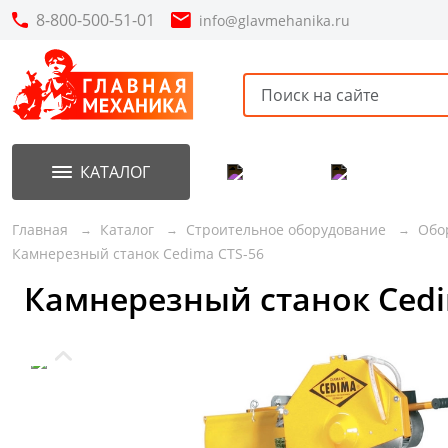
8-800-500-51-01
info@glavmehanika.ru
КАТАЛОГ
Акции
Новинки
Главная
Каталог
Строительное оборудование
Обо
Камнерезный станок Cedima CTS-56
Камнерезный станок Cedi