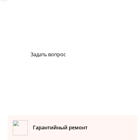
Сервис и поддержка
В случае возникновения вопросов или хотите з
ремонт, свяжитесь с нами. Мы всегда готовы в
Задать вопрос
Или позвоните на горячую линию:
8-800-500-51-01
Гарантийный ремонт