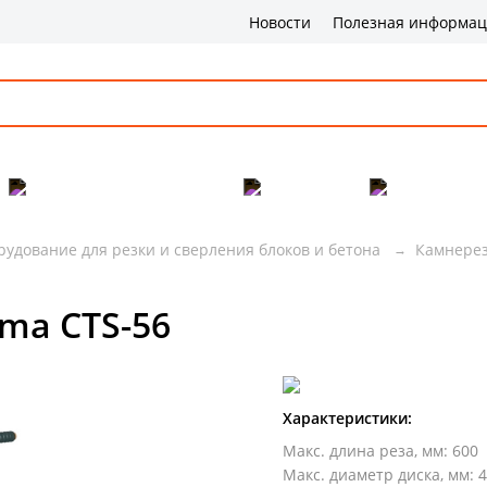
Новости
Полезная информа
Популярные товары
Бренды
Сервис и 
рудование для резки и сверления блоков и бетона
Камнерез
ma CTS-56
Характеристики:
Макс. длина реза, мм
:
600
Макс. диаметр диска, мм
:
4