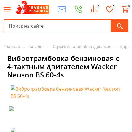
0
0
0
Главная
Каталог
Строительное оборудование
Дорож
Вибротрамбовка бензиновая с
4-тактным двигателем Wacker
Neuson BS 60-4s