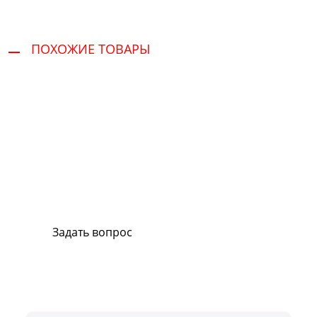
ПОХОЖИЕ ТОВАРЫ
Сервис и поддержка
В случае возникновения вопросов или
хотите заказать ремонт, свяжитесь с нами.
Мы всегда готовы вам помочь.
Задать вопрос
Или позвоните на горячую линию:
8-800-500-51-01