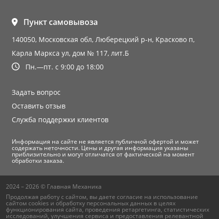
Пункт самовывоза
140050, Московская обл, Люберецкий р-н, Красково п,
Карла Маркса ул, дом № 117, лит.Б
Пн.—пт. с 9:00 до 18:00
Задать вопрос
Оставить отзыв
Служба поддержки клиентов
Информация на сайте не является публичной офертой и может
содержать неточности. Цены и другая информация указаны
приблизительно и могут отличатся от фактической на момент
обработки заказа.
2024 – 2026 © Главная Механика
Продолжая работу с сайтом, вы даете согласие на использование
сайтом cookies и
обработку персональных данных
в целях
функционирования сайта, проведения ретаргетинга, статистических
исследований, улучшения сервиса и предоставления релевантной