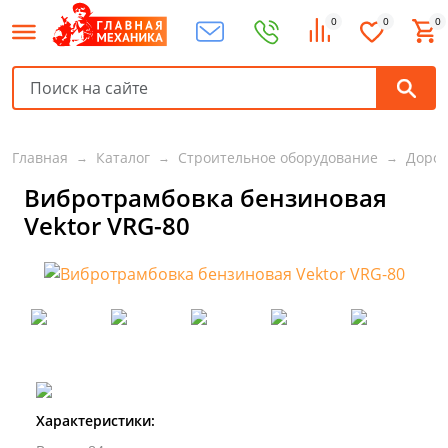
0
0
0
Главная
Каталог
Строительное оборудование
Дорож
Вибротрамбовка бензиновая
Vektor VRG-80
Характеристики: