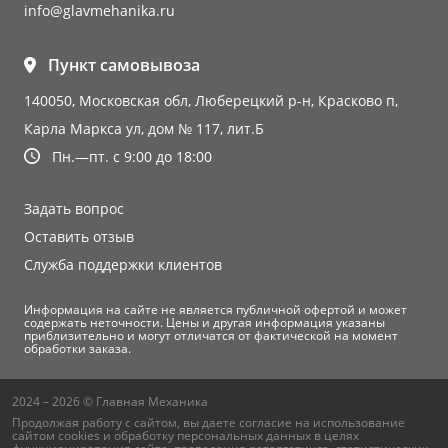
info@glavmehanika.ru
Пункт самовывоза
140050, Московская обл, Люберецкий р-н, Красково п,
Карла Маркса ул, дом № 117, лит.Б
Пн.—пт. с 9:00 до 18:00
Задать вопрос
Оставить отзыв
Служба поддержки клиентов
Информация на сайте не является публичной офертой и может
содержать неточности. Цены и другая информация указаны
приблизительно и могут отличатся от фактической на момент
обработки заказа.
2024 – 2026 © Главная Механика
Продолжая работу с сайтом, вы даете согласие на использование
сайтом cookies и
обработку персональных данных
в целях
функционирования сайта, проведения ретаргетинга, статистических