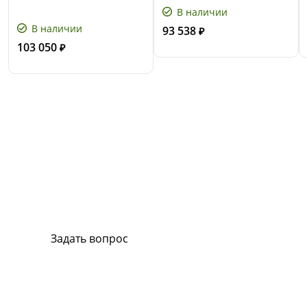
В наличии
В наличии
93 538
₽
103 050
₽
Сервис и поддержка
В случае возникновения вопросов или
хотите заказать ремонт, свяжитесь с нами.
Мы всегда готовы вам помочь.
Задать вопрос
Или позвоните на горячую линию:
8-800-500-51-01