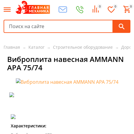
0
0
0
Главная
Каталог
Строительное оборудование
Дорож
Виброплита навесная AMMANN
APA 75/74
Характеристики: