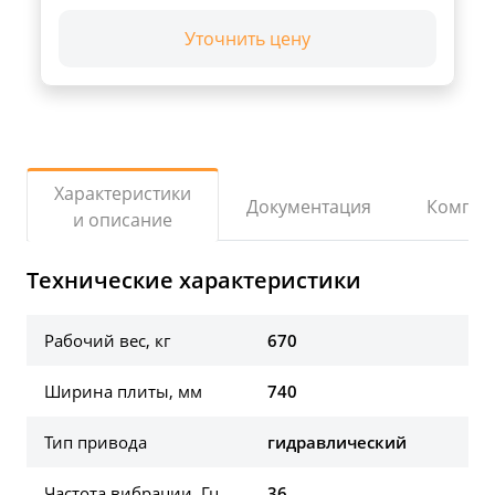
Уточнить цену
Характеристики
Документация
Компле
и описание
Технические характеристики
Рабочий вес, кг
670
Ширина плиты, мм
740
Тип привода
гидравлический
Частота вибрации, Гц
36