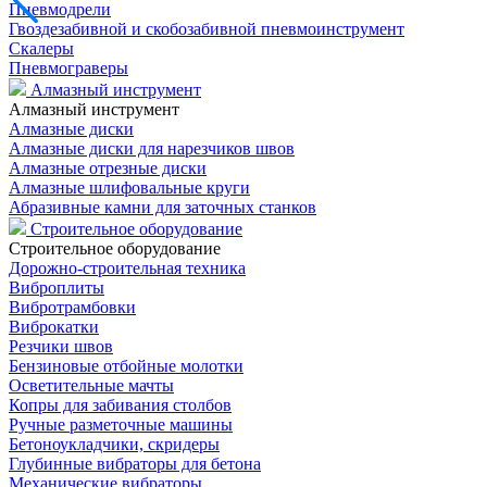
Пневмодрели
Гвоздезабивной и скобозабивной пневмоинструмент
Скалеры
Пневмограверы
Алмазный инструмент
Алмазный инструмент
Алмазные диски
Алмазные диски для нарезчиков швов
Алмазные отрезные диски
Алмазные шлифовальные круги
Абразивные камни для заточных станков
Строительное оборудование
Строительное оборудование
Дорожно-строительная техника
Виброплиты
Вибротрамбовки
Виброкатки
Резчики швов
Бензиновые отбойные молотки
Осветительные мачты
Копры для забивания столбов
Ручные разметочные машины
Бетоноукладчики, скридеры
Глубинные вибраторы для бетона
Механические вибраторы