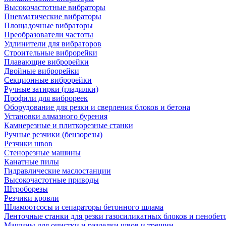
Высокочастотные вибраторы
Пневматические вибраторы
Площадочные вибраторы
Преобразователи частоты
Удлинители для вибраторов
Строительные виброрейки
Плавающие виброрейки
Двойные виброрейки
Секционные виброрейки
Ручные затирки (гладилки)
Профили для виброреек
Оборудование для резки и сверления блоков и бетона
Установки алмазного бурения
Камнерезные и плиткорезные станки
Ручные резчики (бензорезы)
Резчики швов
Стенорезные машины
Канатные пилы
Гидравлические маслостанции
Высокочастотные приводы
Штроборезы
Резчики кровли
Шламоотсосы и сепараторы бетонного шлама
Ленточные станки для резки газосиликатных блоков и пенобет
Машины для очистки и разделки швов и трещин