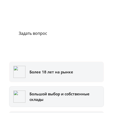
В случае возникновения вопросов или
хотите заказать ремонт, свяжитесь с нами.
Мы всегда готовы вам помочь.
Задать вопрос
Или позвоните на горячую линию:
8-800-500-51-01
Более 18 лет на рынке
Большой выбор и собственные
склады