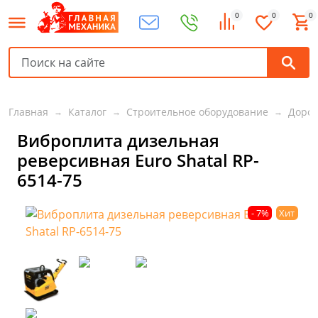
0
0
0
Главная
Каталог
Строительное оборудование
Дорож
Виброплита дизельная
реверсивная Euro Shatal RP-
6514-75
- 7%
Хит