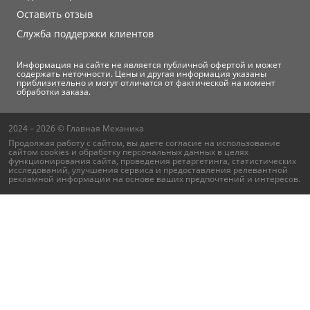
Оставить отзыв
Служба поддержки клиентов
Информация на сайте не является публичной офертой и может
содержать неточности. Цены и другая информация указаны
приблизительно и могут отличатся от фактической на момент
обработки заказа.
2024 – 2026 © Главная Механика
Продолжая работу с сайтом, вы даете согласие на использование
сайтом cookies и
обработку персональных данных
в целях
функционирования сайта, проведения ретаргетинга, статистических
исследований, улучшения сервиса и предоставления релевантной
рекламной информации на основе ваших предпочтений и интересов.