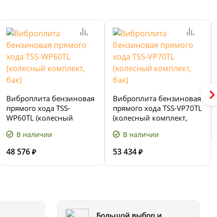
Виброплита бензиновая
Виброплита бензиновая
прямого хода TSS-
прямого хода TSS-VP70TL
WP60TL (колесный
(колесный комплект,
комплект, бак)
бак)
В наличии
В наличии
48 576
53 434
₽
₽
Большой выбор и