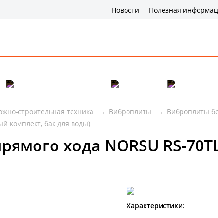
Новости
Полезная информа
Популярные товары
Бренды
Сервис и
ожно-строительная техника
Виброплиты
Виброплиты б
й комплект, бак для воды)
рямого хода NORSU RS-70TL
Характеристики: