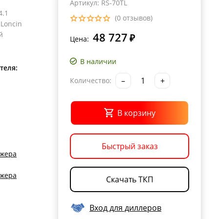
Артикул: RS-70TL
4.1
(0 отзывов)
Loncin
й
48 727
₽
Цена:
В наличии
теля:
–
+
Количество:
В корзину
Быстрый заказ
джера
джера
Скачать ТКП
Вход для диллеров