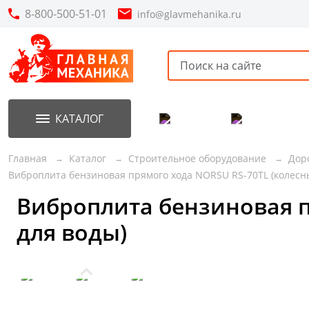
8-800-500-51-01
info@glavmehanika.ru
КАТАЛОГ
Акции
Новинки
Главная
Каталог
Строительное оборудование
Дор
Виброплита бензиновая прямого хода NORSU RS-70TL (колесны
Виброплита бензиновая п
для воды)