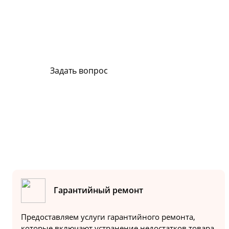
Сервис и поддержка
В случае возникновения вопросов или хотите з
ремонт, свяжитесь с нами. Мы всегда готовы в
Задать вопрос
Или позвоните на горячую линию:
8-800-500-51-01
Гарантийный ремонт
Предоставляем услуги гарантийного ремонта,
которые включают устранение недостатков товара