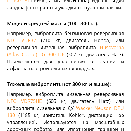
LF 100 LAT
(109 кг, двигатель Honda). Идеальны для
ландшафтных работ и укладки тротуарной плитки.
Модели средней массы (100–300 кг):
Например, виброплита бензиновая реверсивная
NTC VDR32
(210 кг, двигатель Honda) или
реверсивная дизельная виброплита
Husqvarna
(Atlas Copco) LG 300 DE
(302 кг, двигатель Hatz).
Применяются для уплотнения оснований и
асфальта на строительных площадках.
Тяжелые виброплиты (от 300 кг и выше):
Например, виброплита дизельная реверсивная
NTC VDR75HE
(605 кг, двигатель Hatz) или
виброплита дизельная с ДУ
Wacker Neuson DPU
130
(1185 кг, двигатель Kohler, дистанционное
управление). Используются на масштабных
дорожных работах, для уплотнения траншей и