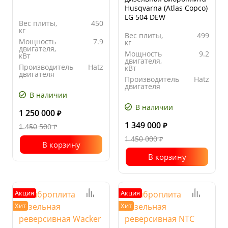
Husqvarna (Atlas Copco)
LG 504 DEW
Вес плиты,
450
кг
Вес плиты,
499
Мощность
7.9
кг
двигателя,
Мощность
9.2
кВт
двигателя,
Производитель
Hatz
кВт
двигателя
Производитель
Hatz
Ширина
700
двигателя
основания
В наличии
Ширина
550
плиты, мм
основания
В наличии
плиты, мм
1 250 000
₽
1 349 000
1 450 500
₽
₽
1 450 000
₽
В корзину
В корзину
Акция
Акция
Хит
Хит