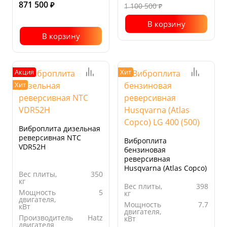
871 500
₽
1 100 500
₽
В корзину
В корзину
Акция
Хит
Хит
Виброплита дизельная
реверсивная NTC
Виброплита
VDR52H
бензиновая
реверсивная
Husqvarna (Atlas Copco)
Вес плиты,
350
LG 400 (500)
кг
Вес плиты,
398
Мощность
5
кг
двигателя,
Мощность
7.7
кВт
двигателя,
Производитель
Hatz
кВт
двигателя