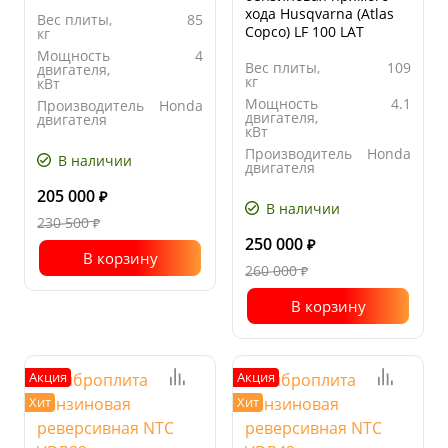
хода Husqvarna (Atlas
Вес плиты,
85
Copco) LF 100 LAT
кг
Мощность
4
Вес плиты,
109
двигателя,
кг
кВт
Мощность
4.1
Производитель
Honda
двигателя,
двигателя
кВт
Ширина
400
Производитель
Honda
основания
В наличии
двигателя
плиты, мм
Ширина
500
205 000
₽
основания
В наличии
плиты, мм
230 500
₽
250 000
₽
В корзину
260 000
₽
В корзину
Акция
Акция
Хит
Хит