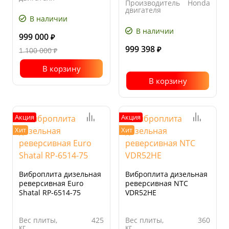
Производитель
Honda
Ширина
600
двигателя
основания
В наличии
Ширина
650
плиты, мм
основания
В наличии
плиты, мм
999 000
₽
999 398
1 100 000
₽
₽
В корзину
В корзину
Акция
Акция
Хит
Хит
Виброплита дизельная
Виброплита дизельная
реверсивная Euro
реверсивная NTC
Shatal RP-6514-75
VDR52HE
Вес плиты,
425
Вес плиты,
360
кг
кг