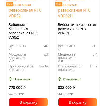
Хит
Хит
Виброплита
Виброплита дизельная
бензиновая
реверсивная NTC
реверсивная NTC
VDR32H
VDR52
Вес плиты,
340
Вес плиты,
215
кг
кг
Мощность
6.3
Мощность
3.4
двигателя,
двигателя,
кВт
кВт
Производитель
Honda
Производитель
Hatz
двигателя
двигателя
Ширина
600
Ширина
500
основания
основания
В наличии
В наличии
плиты, мм
плиты, мм
778 000
828 000
₽
₽
950 000
900 500
₽
₽
В корзину
В корзину