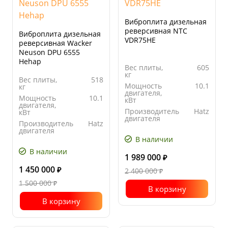
Виброплита дизельная
реверсивная NTC
Виброплита дизельная
VDR75HE
реверсивная Wacker
Neuson DPU 6555
Hehap
Вес плиты,
605
кг
Вес плиты,
518
Мощность
10.1
кг
двигателя,
Мощность
10.1
кВт
двигателя,
Производитель
Hatz
кВт
двигателя
Производитель
Hatz
Ширина
750
двигателя
основания
В наличии
Ширина
550
плиты, мм
основания
В наличии
плиты, мм
1 989 000
₽
1 450 000
₽
2 400 000
₽
1 500 000
₽
В корзину
В корзину