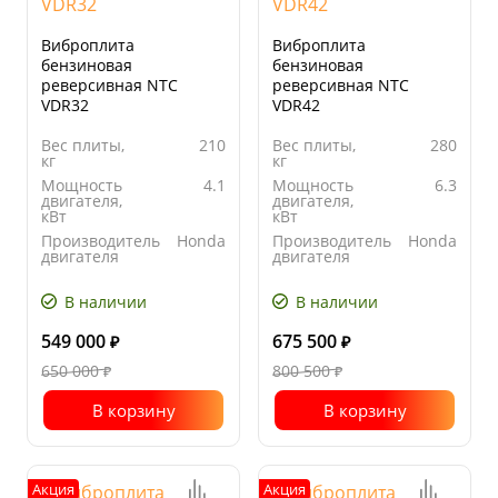
Виброплита
Виброплита
бензиновая
бензиновая
реверсивная NTC
реверсивная NTC
VDR32
VDR42
Вес плиты,
210
Вес плиты,
280
кг
кг
Мощность
4.1
Мощность
6.3
двигателя,
двигателя,
кВт
кВт
Производитель
Honda
Производитель
Honda
двигателя
двигателя
Ширина
500
Ширина
550
основания
основания
В наличии
В наличии
плиты, мм
плиты, мм
549 000
675 500
₽
₽
650 000
800 500
₽
₽
В корзину
В корзину
Акция
Акция