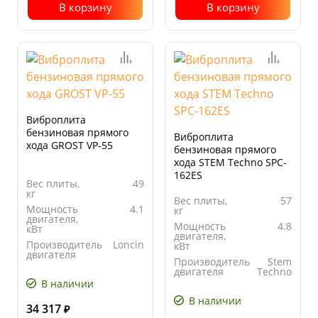
В корзину
В корзину
Виброплита
бензиновая прямого
Виброплита
хода GROST VP-55
бензиновая прямого
хода STEM Techno SPC-
162ES
Вес плиты,
49
кг
Вес плиты,
57
Мощность
4.1
кг
двигателя,
Мощность
4.8
кВт
двигателя,
Производитель
Loncin
кВт
двигателя
Производитель
Stem
Ширина
300
двигателя
Techno
основания
В наличии
Ширина
530
плиты, мм
основания
В наличии
плиты, мм
34 317
₽