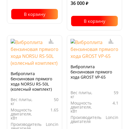
36 000
₽
В корзину
В корзину
Виброплита
бензиновая прямого
Виброплита
хода GROST VP-65
бензиновая прямого
хода NORSU RS-50L
(колесный комплект)
Вес плиты,
59
кг
Вес плиты,
50
Мощность
4.1
кг
двигателя,
Мощность
1.65
кВт
двигателя,
Производитель
Loncin
кВт
двигателя
Производитель
Loncin
Ширина
370
двигателя