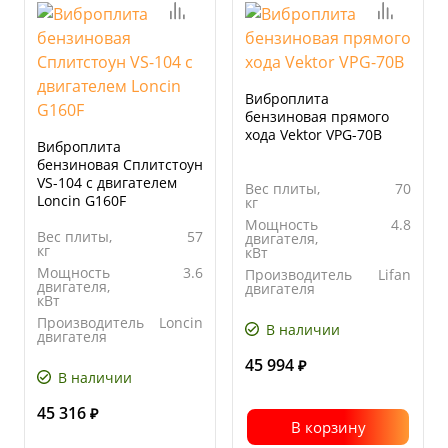
Виброплита
бензиновая прямого
хода Vektor VPG-70B
Виброплита
бензиновая Сплитстоун
VS-104 с двигателем
Вес плиты,
70
Loncin G160F
кг
Мощность
4.8
Вес плиты,
57
двигателя,
кг
кВт
Мощность
3.6
Производитель
Lifan
двигателя,
двигателя
кВт
Ширина
380
Производитель
Loncin
основания
В наличии
двигателя
плиты, мм
Ширина
290
45 994
₽
основания
В наличии
плиты, мм
45 316
₽
В корзину