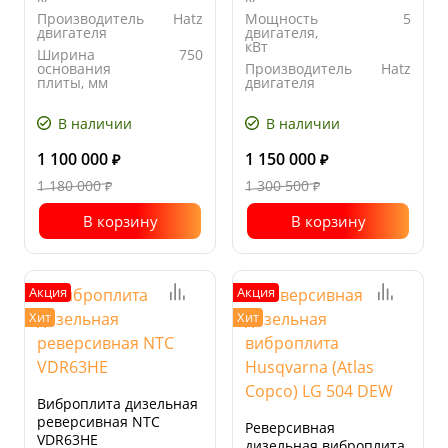
Производитель
Hatz
Мощность
5
двигателя
двигателя,
кВт
Ширина
750
основания
Производитель
Hatz
плиты, мм
двигателя
Длина
900
Ширина
600
основания
основания
В наличии
В наличии
плиты, мм
плиты, мм
1 100 000
1 150 000
₽
₽
1 180 000
1 300 500
₽
₽
В корзину
В корзину
Акция
Акция
Хит
Хит
Виброплита дизельная
реверсивная NTC
Реверсивная
VDR63HE
дизельная виброплита