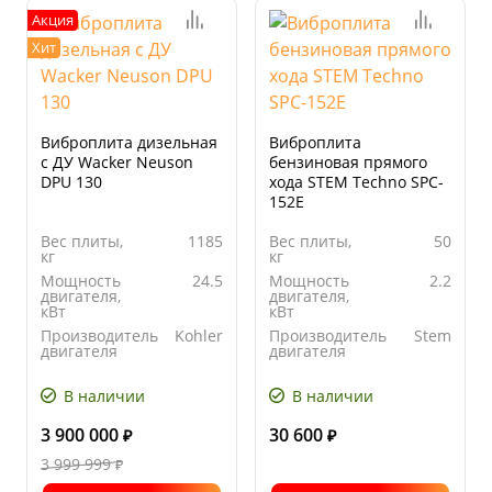
Акция
Хит
Виброплита дизельная
Виброплита
с ДУ Wacker Neuson
бензиновая прямого
DPU 130
хода STEM Techno SPC-
152Е
Вес плиты,
1185
Вес плиты,
50
кг
кг
Мощность
24.5
Мощность
2.2
двигателя,
двигателя,
кВт
кВт
Производитель
Kohler
Производитель
Stem
двигателя
двигателя
Ширина
1200
Ширина
535
основания
основания
В наличии
В наличии
плиты, мм
плиты, мм
3 900 000
30 600
₽
₽
3 999 999
₽