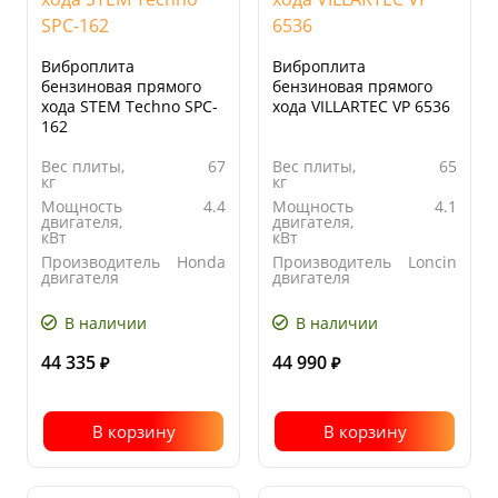
Виброплита
Виброплита
бензиновая прямого
бензиновая прямого
хода STEM Techno SPC-
хода VILLARTEC VP 6536
162
Вес плиты,
67
Вес плиты,
65
кг
кг
Мощность
4.4
Мощность
4.1
двигателя,
двигателя,
кВт
кВт
Производитель
Honda
Производитель
Loncin
двигателя
двигателя
Ширина
510
Ширина
360
основания
основания
В наличии
В наличии
плиты, мм
плиты, мм
44 335
44 990
₽
₽
В корзину
В корзину