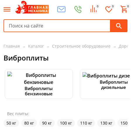
0
0
0
Главная
Каталог
Строительное оборудование
Дорож
Виброплиты
Виброплиты
дизельные
Виброплиты
бензиновые
Вес плиты:
50 кг
80 кг
90 кг
100 кг
110 кг
130 кг
150 к