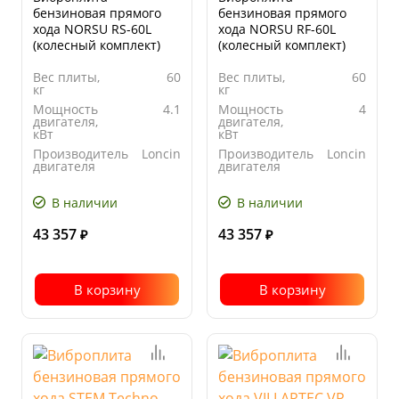
бензиновая прямого
бензиновая прямого
хода NORSU RS-60L
хода NORSU RF-60L
(колесный комплект)
(колесный комплект)
Вес плиты,
60
Вес плиты,
60
кг
кг
Мощность
4.1
Мощность
4
двигателя,
двигателя,
кВт
кВт
Производитель
Loncin
Производитель
Loncin
двигателя
двигателя
Размер
520x365
Размер
520x375
плиты
плиты
В наличии
В наличии
основания,
основания,
мм
мм
43 357
43 357
₽
₽
В корзину
В корзину