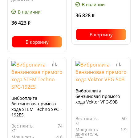
основания
В наличии
Размер
495x325
плиты, мм
плиты
В наличии
основания,
36 828
₽
мм
36 423
₽
В корзину
В корзину
Виброплита
бензиновая прямого
Виброплита
хода Vektor VPG-50B
бензиновая прямого
хода STEM Techno SPC-
192ES
Вес плиты,
50
кг
Вес плиты,
74
Мощность
1.9
кг
двигателя,
Мощность
4.8