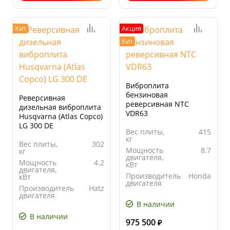
Хит
Акция
Хит
Виброплита
бензиновая
Реверсивная
реверсивная NTC
дизельная виброплита
VDR63
Husqvarna (Atlas Copco)
LG 300 DE
Вес плиты,
415
кг
Вес плиты,
302
Мощность
8.7
кг
двигателя,
Мощность
4.2
кВт
двигателя,
Производитель
Honda
кВт
двигателя
Производитель
Hatz
Ширина
700
двигателя
основания
В наличии
Ширина
500
плиты, мм
основания
В наличии
плиты, мм
975 500
₽