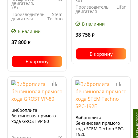
кВт
двигателя,
Производитель
Lifan
кВт
двигателя
Производитель
Stem
Тип
бензиновый
двигателя
Techno
двигателя
В наличии
Ширина
560
основания
В наличии
плиты, мм
38 758
₽
37 800
₽
В корзину
В корзину
Виброплита
Задать в
бензиновая прямого
Виброплита
хода GROST VP-80
бензиновая прямого
хода STEM Techno SPC-
192E
Вес плиты,
66