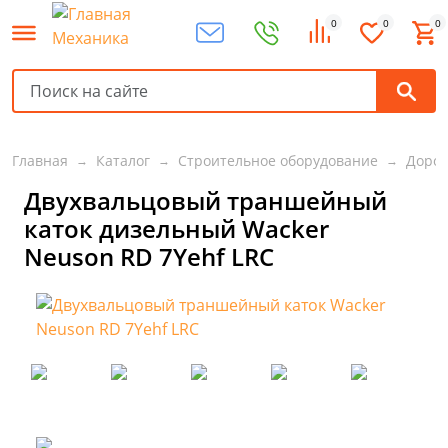
0
0
0
Главная
Каталог
Строительное оборудование
Дорож
Двухвальцовый траншейный
каток дизельный Wacker
Neuson RD 7Yehf LRC