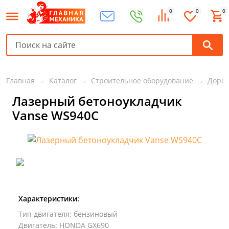
0
0
0
Главная
Каталог
Строительное оборудование
Дорож
Лазерный бетоноукладчик
Vanse WS940C
Характеристики:
Тип двигателя
:
бензиновый
Двигатель
:
HONDA GX690