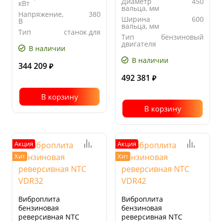
Диаметр
450
кВт
вальца, мм
Напряжение,
380
Ширина
600
В
вальца, мм
Тип
станок для
Тип
бензиновый
станка
гибки
двигателя
В наличии
В наличии
344 209
₽
492 381
₽
В корзину
В корзину
Акция
Акция
Хит
Хит
Виброплита
Виброплита
бензиновая
бензиновая
реверсивная NTC
реверсивная NTC