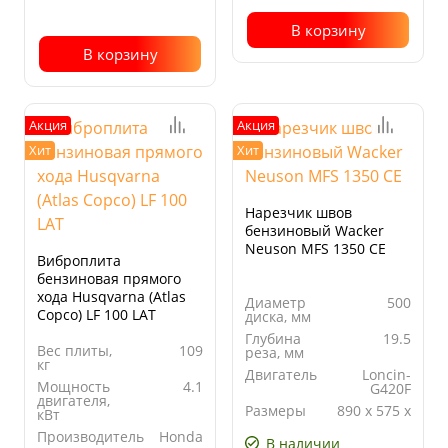
В корзину
В корзину
Акция
Акция
Хит
Хит
Нарезчик швов
бензиновый Wacker
Neuson MFS 1350 CE
Виброплита
бензиновая прямого
хода Husqvarna (Atlas
Диаметр
500
Copco) LF 100 LAT
диска, мм
Глубина
19.5
Вес плиты,
109
реза, мм
кг
Двигатель
Loncin-
Мощность
4.1
G420F
двигателя,
Размеры
890 х 575 х
кВт
(ДхШхВ),
1010
Производитель
Honda
мм
В наличии