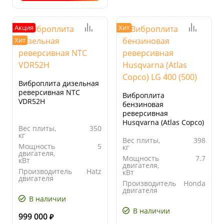
Акция
Хит
Хит
Виброплита дизельная
реверсивная NTC
Виброплита
VDR52H
бензиновая
реверсивная
Husqvarna (Atlas Copco)
Вес плиты,
350
LG 400 (500)
кг
Вес плиты,
398
Мощность
5
кг
двигателя,
Мощность
7.7
кВт
двигателя,
Производитель
Hatz
кВт
двигателя
Производитель
Honda
Ширина
600
двигателя
основания
В наличии
Ширина
650
плиты, мм
основания
В наличии
плиты, мм
999 000
₽