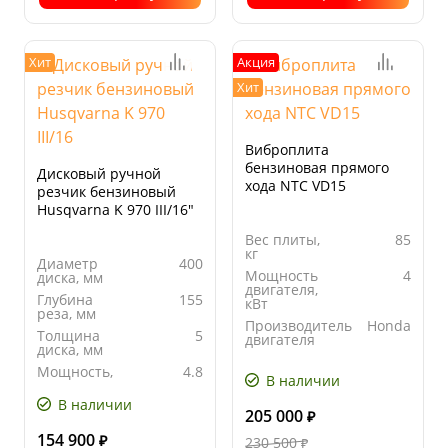
Хит
Акция
Хит
Виброплита
бензиновая прямого
Дисковый ручной
хода NTC VD15
резчик бензиновый
Husqvarna K 970 III/16"
Вес плиты,
85
кг
Диаметр
400
Мощность
4
диска, мм
двигателя,
Глубина
155
кВт
реза, мм
Производитель
Honda
Толщина
5
двигателя
диска, мм
Ширина
400
Мощность,
4.8
основания
В наличии
кВт
плиты, мм
В наличии
205 000
₽
154 900
₽
230 500
₽