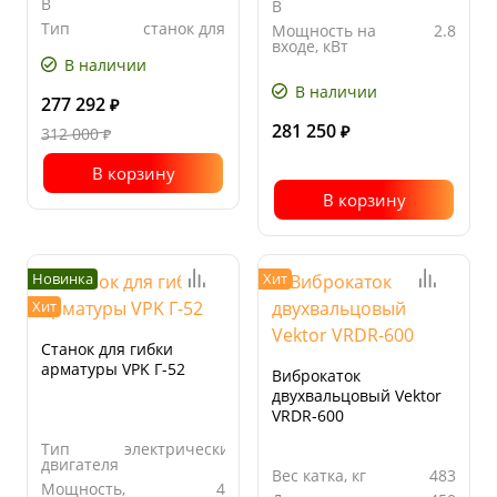
В
В
Тип
станок для
Мощность на
2.8
станка
резки
входе, кВт
В наличии
Мощность
2.5
на выходе,
В наличии
кВт
277 292
₽
281 250
312 000
₽
₽
В корзину
В корзину
Новинка
Хит
Хит
Станок для гибки
арматуры VPK Г-52
Виброкаток
двухвальцовый Vektor
VRDR-600
Тип
электрический
двигателя
Вес катка, кг
483
Мощность,
4