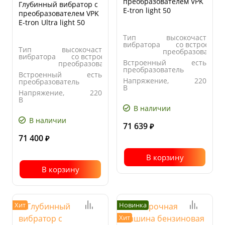
преобразователем VPK
Глубинный вибратор с
E-tron light 50
преобразователем VPK
E-tron Ultra light 50
Тип
высокочастотны
вибратора
со встроенны
Тип
высокочастотный
преобразователе
вибратора
со встроенным
Встроенный
есть
преобразователем
преобразователь
Встроенный
есть
Напряжение,
220
преобразователь
В
Напряжение,
220
Центробежная
3.0
В
сила, кН
В наличии
Центробежная
3.0
сила, кН
В наличии
71 639
₽
71 400
₽
В корзину
В корзину
Хит
Новинка
Хит