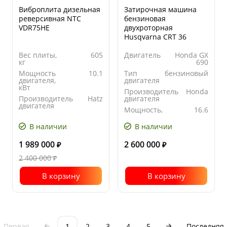
Виброплита дизельная
Затирочная машина
реверсивная NTC
бензиновая
VDR75HE
двухроторная
Husqvarna CRT 36
Вес плиты,
605
Двигатель
Honda GX
кг
690
Мощность
10.1
Тип
бензиновый
двигателя,
двигателя
кВт
Производитель
Honda
Производитель
Hatz
двигателя
двигателя
Мощность,
16.6
Ширина
750
кВт
основания
В наличии
В наличии
плиты, мм
1 989 000
2 600 000
₽
₽
2 400 000
₽
В корзину
В корзину
1
Первая
2
3
4
5
Последняя