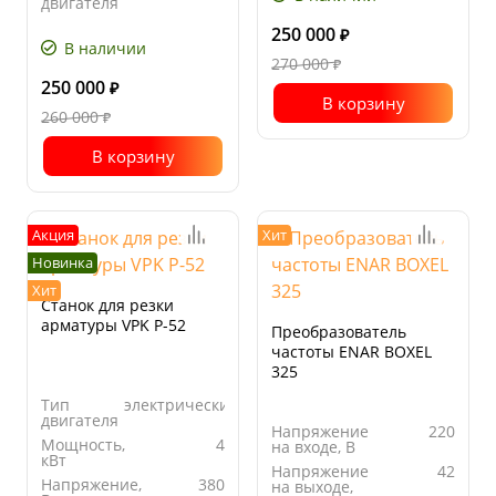
двигателя
Ширина
500
250 000
₽
основания
В наличии
плиты, мм
270 000
₽
250 000
₽
В корзину
260 000
₽
В корзину
Акция
Хит
Новинка
Хит
Станок для резки
арматуры VPK Р-52
Преобразователь
частоты ENAR BOXEL
325
Тип
электрический
двигателя
Напряжение
220
Мощность,
4
на входе, В
кВт
Напряжение
42
Напряжение,
380
на выходе,