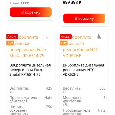
999 398
1 100 000
₽
₽
В корзину
В корзину
Акция
Акция
Хит
Хит
Виброплита дизельная
Виброплита дизельная
реверсивная Euro
реверсивная NTC
Shatal RP-6514-75
VDR52HE
Вес плиты,
425
Вес плиты,
360
кг
кг
Производитель
Hatz
Мощность
5
двигателя
двигателя,
кВт
Ширина
750
основания
Производитель
Hatz
плиты, мм
двигателя