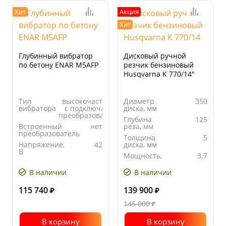
Хит
Акция
Хит
Глубинный вибратор
Дисковый ручной
по бетону ENAR М5AFР
резчик бензиновый
Husqvarna K 770/14"
Тип
высокочастотный
Диаметр
350
вибратора
с подключаемым
диска, мм
преобразователем
Глубина
125
Встроенный
нет
реза, мм
преобразователь
Толщина
5
Напряжение,
42
диска, мм
В
Мощность,
3.7
Частота
12000
кВт
вращения,
В наличии
В наличии
об/мин
115 740
139 900
₽
₽
145 000
₽
В корзину
В корзину