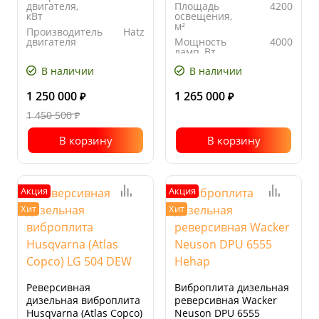
двигателя,
Площадь
4200
кВт
освещения,
м²
Производитель
Hatz
двигателя
Мощность
4000
ламп, Вт
Ширина
700
основания
Количество
4
В наличии
В наличии
плиты, мм
ламп, шт
1 250 000
1 265 000
₽
₽
1 450 500
₽
В корзину
В корзину
Акция
Акция
Хит
Хит
Реверсивная
Виброплита дизельная
дизельная виброплита
реверсивная Wacker
Husqvarna (Atlas Copco)
Neuson DPU 6555