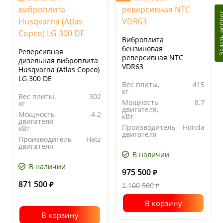
Задать в
Виброплита
бензиновая
Реверсивная
реверсивная NTC
дизельная виброплита
VDR63
Husqvarna (Atlas Copco)
LG 300 DE
Вес плиты,
415
кг
Вес плиты,
302
Мощность
8.7
кг
двигателя,
Мощность
4.2
кВт
двигателя,
Производитель
Honda
кВт
двигателя
Производитель
Hatz
Ширина
700
двигателя
основания
В наличии
Ширина
500
плиты, мм
основания
В наличии
плиты, мм
975 500
₽
871 500
₽
1 100 500
₽
В корзину
В корзину