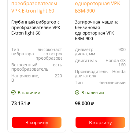
Глубинный вибратор с
Затирочная машина
преобразователем VPK
бензиновая
E-tron light 60
однороторная VPK
БЗМ-900
Тип
высокочастотный
Диаметр
900
вибратора
со встроенным
диска, мм
преобразователем
Двигатель
Honda GX
Встроенный
есть
160
преобразователь
Производитель
Honda
Напряжение,
220
двигателя
В
Тип
бензиновый
Центробежная
3.0
двигателя
сила, кН
В наличии
В наличии
73 131
98 000
₽
₽
В корзину
В корзину