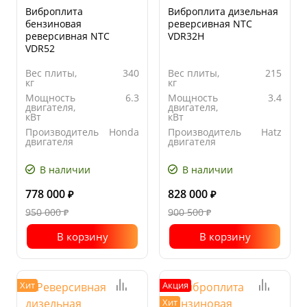
Виброплита
Виброплита дизельная
бензиновая
реверсивная NTC
реверсивная NTC
VDR32H
VDR52
Вес плиты,
340
Вес плиты,
215
кг
кг
Мощность
6.3
Мощность
3.4
двигателя,
двигателя,
кВт
кВт
Производитель
Honda
Производитель
Hatz
двигателя
двигателя
Ширина
600
Ширина
500
основания
основания
В наличии
В наличии
плиты, мм
плиты, мм
778 000
828 000
₽
₽
950 000
900 500
₽
₽
В корзину
В корзину
Хит
Акция
Хит