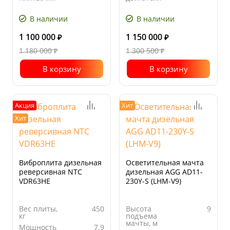
Длина
900
Ширина
600
основания
основания
В наличии
В наличии
плиты, мм
плиты, мм
1 100 000
1 150 000
₽
₽
1 180 000
1 300 500
₽
₽
В корзину
В корзину
Акция
Хит
Хит
Виброплита дизельная
Осветительная мачта
реверсивная NTC
дизельная AGG AD11-
VDR63HE
230Y-S (LHM-V9)
Вес плиты,
450
Высота
9
кг
подъема
мачты, м
Мощность
7.9