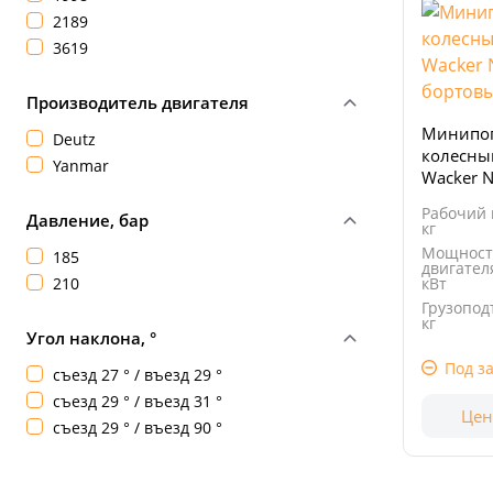
2189
3619
Производитель двигателя
Минипог
Deutz
колесны
Yanmar
Wacker N
бортовы
Рабочий 
Давление, бар
кг
Мощност
185
двигател
210
кВт
Грузопод
кг
Угол наклона, °
Рабочий
объем, с
Под за
съезд 27 ° / въезд 29 °
съезд 29 ° / въезд 31 °
Цен
съезд 29 ° / въезд 90 °