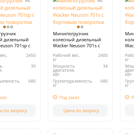
рузчик
Минипогрузчик
Мин
й дизельный
колесный дизельный
кол
euson 701sp с
Wacker Neuson 701s с
Wac
м поворотом
бортовым поворотом
бор
вес,
2450
Рабочий вес,
2400
Рабо
кг
кг
ь
39
Мощность
34
Мощ
я,
двигателя,
двиг
кВт
кВт
ъемность,
680
Грузоподъемность,
680
Гру
кг
кг
1998
Рабочий
2189
Раб
м3
объем, см3
объ
каз
Под заказ
П
а по запросу
Цена по запросу