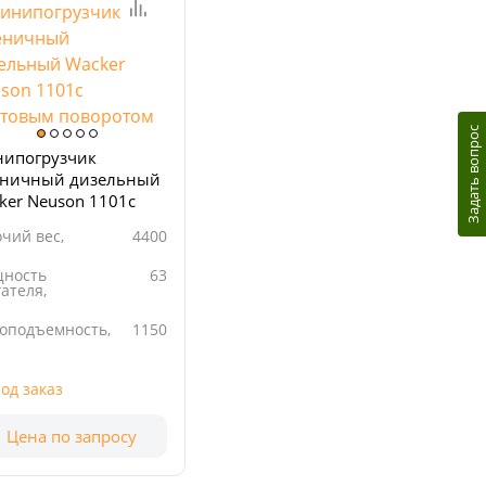
Задать вопрос
ипогрузчик
еничный дизельный
ker Neuson 1101с
товым поворотом
чий вес,
4400
ность
63
ателя,
зоподъемность,
1150
очий
3619
ем, см3
од заказ
Цена по запросу