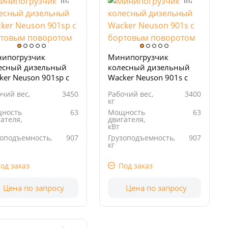
ипогрузчик
Минипогрузчик
есный дизельный
колесный дизельный
ker Neuson 901sp с
Wacker Neuson 901s с
товым поворотом
бортовым поворотом
чий вес,
3450
Рабочий вес,
3400
кг
ность
63
Мощность
63
ателя,
двигателя,
кВт
зоподъемность,
907
Грузоподъемность,
907
кг
очий
3619
Рабочий
3619
ем, см3
объем, см3
од заказ
Под заказ
Цена по запросу
Цена по запросу