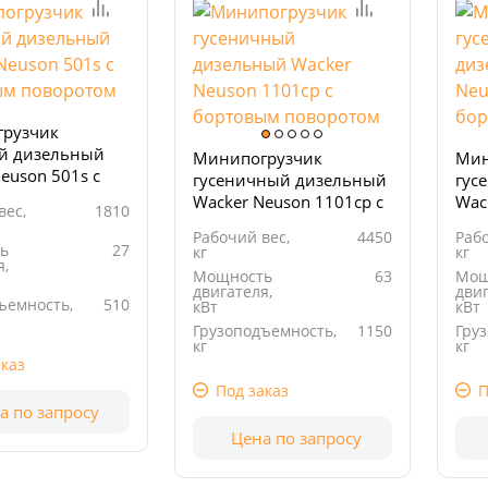
рузчик
й дизельный
Минипогрузчик
Мин
euson 501s с
гусеничный дизельный
гус
м поворотом
Wacker Neuson 1101cp с
Wac
вес,
1810
бортовым поворотом
бор
Рабочий вес,
4450
Рабо
ь
27
кг
кг
я,
Мощность
63
Мощ
двигателя,
двиг
ъемность,
510
кВт
кВт
Грузоподъемность,
1150
Гру
1642
кг
кг
м3
каз
Рабочий
3619
Раб
объем, см3
объ
Под заказ
П
а по запросу
Цена по запросу