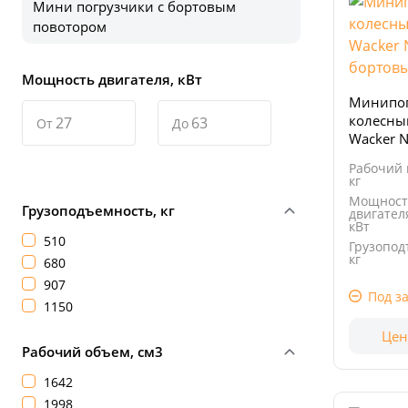
Мини погрузчики с бортовым
повотором
Мощность двигателя, кВт
Минипог
колесны
От
До
Wacker N
бортовы
Рабочий 
кг
Мощност
Грузоподъемность, кг
двигател
кВт
510
Грузопод
кг
680
Рабочий
907
объем, с
Под за
1150
Цен
Рабочий объем, см3
1642
1998