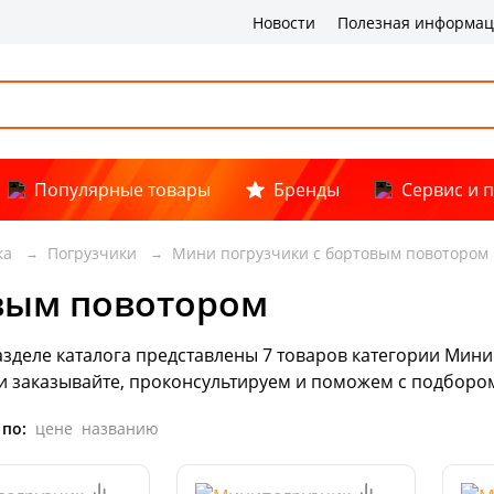
Новости
Полезная информа
Популярные товары
Бренды
Сервис и 
ка
Погрузчики
Мини погрузчики с бортовым повотором
вым повотором
азделе каталога представлены
7
товаров
категории Мини 
и заказывайте, проконсультируем и поможем с подбором
 по:
цене
названию