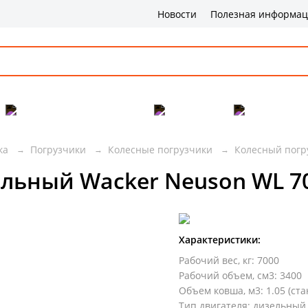
Новости
Полезная информа
Популярные товары
Бренды
Сервис и 
ка
Погрузчики
Колесные погрузчики
Колесный погр
льный Wacker Neuson WL 7
Характеристики:
Рабочий вес, кг
:
7000
Рабочий объем, см3
:
3400
Объем ковша, м3
:
1.05 (ст
Тип двигателя
:
дизельный