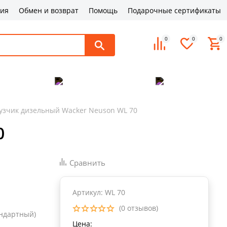
ция
Обмен и возврат
Помощь
Подарочные сертификаты
0
0
0
поддержка
Оплата и доставка
Контакты
узчик дизельный Wacker Neuson WL 70
0
Сравнить
Артикул: WL 70
(0 отзывов)
андартный)
Цена: