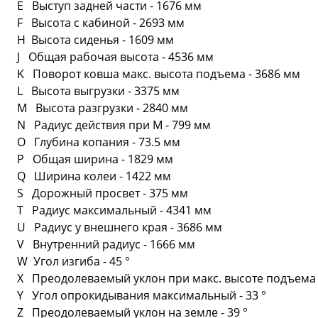
E Выступ задней части - 1676 мм
F Высота с кабиной - 2693 мм
H Высота сиденья - 1609 мм
J Общая рабочая высота - 4536 мм
K Поворот ковша макс. высота подъема - 3686 мм
L Высота выгрузки - 3375 мм
M Высота разгрузки - 2840 мм
N Радиус действия при M - 799 мм
O Глубина копания - 73.5 мм
P Общая ширина - 1829 мм
Q Ширина колеи - 1422 мм
S Дорожный просвет - 375 мм
T Радиус максимальный - 4341 мм
U Радиус у внешнего края - 3686 мм
V Внутренний радиус - 1666 мм
W Угол изгиба - 45 °
X Преодолеваемый уклон при макс. высоте подъема -
Y Угол опрокидывания максимальный - 33 °
Z Преодолеваемый уклон на земле - 39 °