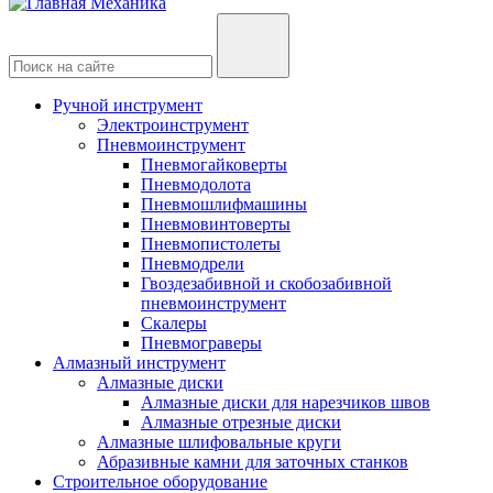
Ручной инструмент
Электроинструмент
Пневмоинструмент
Пневмогайковерты
Пневмодолота
Пневмошлифмашины
Пневмовинтоверты
Пневмопистолеты
Пневмодрели
Гвоздезабивной и скобозабивной
пневмоинструмент
Скалеры
Пневмограверы
Алмазный инструмент
Алмазные диски
Алмазные диски для нарезчиков швов
Алмазные отрезные диски
Алмазные шлифовальные круги
Абразивные камни для заточных станков
Строительное оборудование