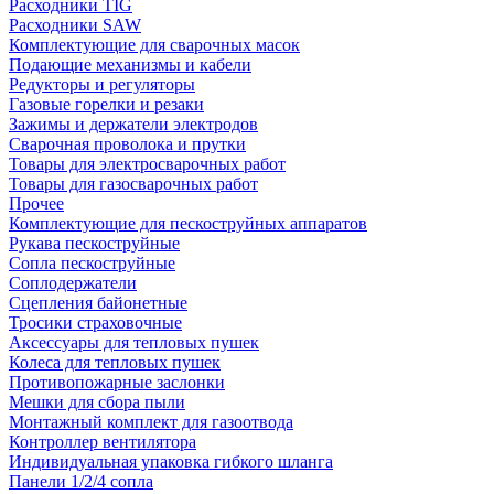
Расходники TIG
Расходники SAW
Комплектующие для сварочных масок
Подающие механизмы и кабели
Редукторы и регуляторы
Газовые горелки и резаки
Зажимы и держатели электродов
Сварочная проволока и прутки
Товары для электросварочных работ
Товары для газосварочных работ
Прочее
Комплектующие для пескоструйных аппаратов
Рукава пескоструйные
Сопла пескоструйные
Соплодержатели
Сцепления байонетные
Тросики страховочные
Аксессуары для тепловых пушек
Колеса для тепловых пушек
Противопожарные заслонки
Мешки для сбора пыли
Монтажный комплект для газоотвода
Контроллер вентилятора
Индивидуальная упаковка гибкого шланга
Панели 1/2/4 сопла