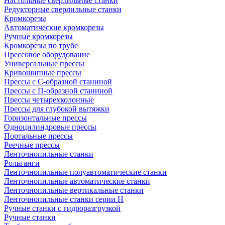
Настольные сверлильные станки
Редукторные сверлильные станки
Кромкорезы
Автоматические кромкорезы
Ручные кромкорезы
Кромкорезы по трубе
Прессовое оборудование
Универсальные прессы
Кривошипные прессы
Прессы с С-образной станиной
Прессы с П-образной станиной
Прессы четырехколонные
Прессы для глубокой вытяжки
Горизонтальные прессы
Одноцилиндровые прессы
Портальные прессы
Реечные прессы
Ленточнопильные станки
Рольганги
Ленточнопильные полуавтоматические станки
Ленточнопильные автоматические станки
Ленточнопильные вертикальные станки
Ленточнопильные станки серии H
Ручные станки с гидроразгрузкой
Ручные станки