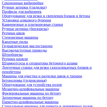
Секционные виброрейки
Ручные затирки (гладилки)
Профили для виброреек
Оборудование для резки и сверления блоков и бетона
Установки алмазного бурения
Камнерезные и плиткорезные станки
Ручные резчики (бензорезы)
Резчики швов
Стенорезные машины
Канатные пилы
Гидравлические маслостанции
Высокочастотные приводы
Штроборезы
Резчики кровли
Шламоотсосы и сепараторы бетонного шлама
Ленточные станки для резки газосиликатных блоков и
пенобетона
Машины для очистки и разделки швов и трещин
Бетоноломы (гидроклинья)
Оборудование для устройства полов
Мозаично-шлифовальные машины
Фрезеровальные машины по бетону
Затирочные машины по бетону
Паркетно-шлифовальные машины
Строгальные машины для паркета и деревянных полов