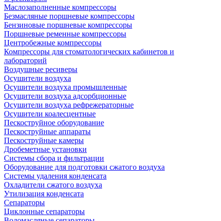
Маслозаполненные компрессоры
Безмасляные поршневые компрессоры
Бензиновые поршневые компрессоры
Поршневые ременные компрессоры
Центробежные компрессоры
Компрессоры для стоматологических кабинетов и
лабораторий
Воздушные ресиверы
Осушители воздуха
Осушители воздуха промышленные
Осущители воздуха адсорбционные
Осушители воздуха рефрежераторные
Осушители коалесцентные
Пескоструйное оборудование
Пескоструйные аппараты
Пескоструйные камеры
Дробеметные установки
Системы сбора и фильтрации
Оборудование для подготовки сжатого воздуха
Системы удаления конденсата
Охладители сжатого воздуха
Утилизация конденсата
Сепараторы
Циклонные сепараторы
Водомасляные сепараторы