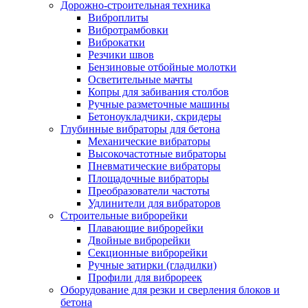
Дорожно-строительная техника
Виброплиты
Вибротрамбовки
Виброкатки
Резчики швов
Бензиновые отбойные молотки
Осветительные мачты
Копры для забивания столбов
Ручные разметочные машины
Бетоноукладчики, скридеры
Глубинные вибраторы для бетона
Механические вибраторы
Высокочастотные вибраторы
Пневматические вибраторы
Площадочные вибраторы
Преобразователи частоты
Удлинители для вибраторов
Строительные виброрейки
Плавающие виброрейки
Двойные виброрейки
Секционные виброрейки
Ручные затирки (гладилки)
Профили для виброреек
Оборудование для резки и сверления блоков и
бетона