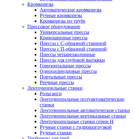
Кромкорезы
Автоматические кромкорезы
Ручные кромкорезы
Кромкорезы по трубе
Прессовое оборудование
Универсальные прессы
Кривошипные прессы
Прессы с С-образной станиной
Прессы с П-образной станиной
Прессы четырехколонные
Прессы для глубокой вытяжки
Горизонтальные прессы
Одноцилиндровые прессы
Портальные прессы
Реечные прессы
Ленточнопильные станки
Рольганги
Ленточнопильные полуавтоматические
станки
Ленточнопильные автоматические станки
Ленточнопильные вертикальные станки
Ленточнопильные станки серии H
Ручные станки с гидроразгрузкой
Ручные станки
Труборезы для труб