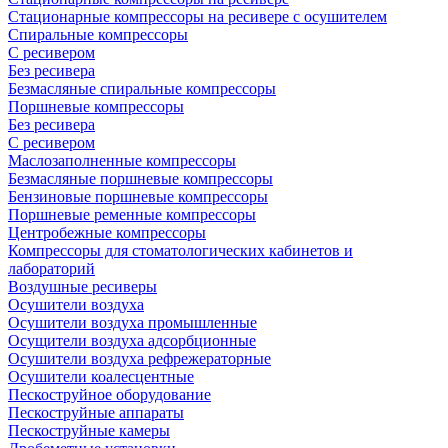
Стационарные компрессоры на ресивере с осушителем
Спиральные компрессоры
С ресивером
Без ресивера
Безмасляные спиральные компрессоры
Поршневые компрессоры
Без ресивера
С ресивером
Маслозаполненные компрессоры
Безмасляные поршневые компрессоры
Бензиновые поршневые компрессоры
Поршневые ременные компрессоры
Центробежные компрессоры
Компрессоры для стоматологических кабинетов и
лабораторий
Воздушные ресиверы
Осушители воздуха
Осушители воздуха промышленные
Осущители воздуха адсорбционные
Осушители воздуха рефрежераторные
Осушители коалесцентные
Пескоструйное оборудование
Пескоструйные аппараты
Пескоструйные камеры