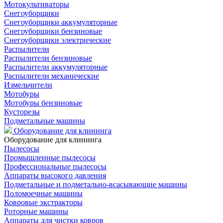
Мотокультиваторы
Снегоуборщики
Снегоуборщики аккумуляторные
Снегоуборщики бензиновые
Снегоуборщики электрические
Распылители
Распылители бензиновые
Распылители аккумуляторные
Распылители механические
Измельчители
Мотобуры
Мотобуры бензиновые
Кусторезы
Подметальные машины
Оборудование для клининга
Оборудование для клининга
Пылесосы
Промышленные пылесосы
Профессиональные пылесосы
Аппараты высокого давления
Подметальные и подметально-всасывающие машины
Поломоечные машины
Ковровые экстракторы
Роторные машины
Аппараты для чистки ковров