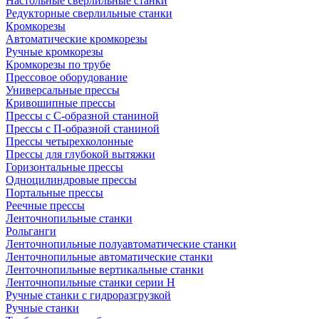
Настольные сверлильные станки
Редукторные сверлильные станки
Кромкорезы
Автоматические кромкорезы
Ручные кромкорезы
Кромкорезы по трубе
Прессовое оборудование
Универсальные прессы
Кривошипные прессы
Прессы с С-образной станиной
Прессы с П-образной станиной
Прессы четырехколонные
Прессы для глубокой вытяжки
Горизонтальные прессы
Одноцилиндровые прессы
Портальные прессы
Реечные прессы
Ленточнопильные станки
Рольганги
Ленточнопильные полуавтоматические станки
Ленточнопильные автоматические станки
Ленточнопильные вертикальные станки
Ленточнопильные станки серии H
Ручные станки с гидроразгрузкой
Ручные станки