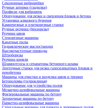
Секционные виброрейки
Ручные затирки (гладилки)
Профили для виброреек
Оборудование для резки и сверления блоков и бетона
Установки алмазного бурения
Камнерезные и плиткорезные станки
Ручные резчики (бензорезы)
Резчики швов
Стенорезные машины
Канатные пилы
Гидравлические маслостанции
Высокочастотные приводы
Штроборезы
Резчики кровли
Шламоотсосы и сепараторы бетонного шлама
Ленточные станки для резки газосиликатных блоков и
пенобетона
Машины для очистки и разделки швов и трещин
Бетоноломы (гидроклинья)
Оборудование для устройства полов
Мозаично-шлифовальные машины
Фрезеровальные машины по бетону
Затирочные машины по бетону
Паркетно-шлифовальные машины
Строгальные машины для паркета и деревянных полов