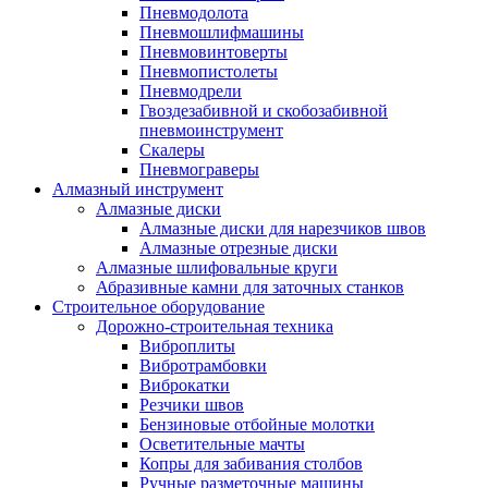
Пневмодолота
Пневмошлифмашины
Пневмовинтоверты
Пневмопистолеты
Пневмодрели
Гвоздезабивной и скобозабивной
пневмоинструмент
Скалеры
Пневмограверы
Алмазный инструмент
Алмазные диски
Алмазные диски для нарезчиков швов
Алмазные отрезные диски
Алмазные шлифовальные круги
Абразивные камни для заточных станков
Строительное оборудование
Дорожно-строительная техника
Виброплиты
Вибротрамбовки
Виброкатки
Резчики швов
Бензиновые отбойные молотки
Осветительные мачты
Копры для забивания столбов
Ручные разметочные машины