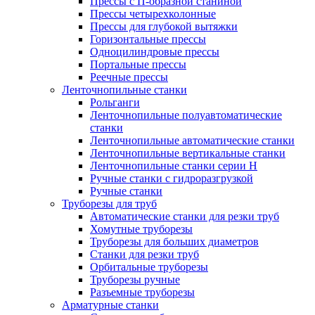
Прессы с П-образной станиной
Прессы четырехколонные
Прессы для глубокой вытяжки
Горизонтальные прессы
Одноцилиндровые прессы
Портальные прессы
Реечные прессы
Ленточнопильные станки
Рольганги
Ленточнопильные полуавтоматические
станки
Ленточнопильные автоматические станки
Ленточнопильные вертикальные станки
Ленточнопильные станки серии H
Ручные станки с гидроразгрузкой
Ручные станки
Труборезы для труб
Автоматические станки для резки труб
Хомутные труборезы
Труборезы для больших диаметров
Станки для резки труб
Орбитальные труборезы
Труборезы ручные
Разъемные труборезы
Арматурные станки