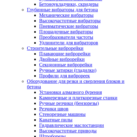
Бетоноукладчики, скридеры
Глубинные вибраторы для бетона
Механические вибраторы
Высокочастотные вибраторы
Пневматические вибраторы
Площадочные вибраторы
Преобразователи частоты
Удлинители для вибраторов
Строительные виброрейки
Плавающие виброрейки
Двойные виброрейки
Секционные виброрейки
Ручные затирки (гладилки)
Профили для виброреек
Оборудование для резки и сверления блоков и
бетона
Установки алмазного бурения
Камнерезные и плиткорезные станки
Ручные резчики (бензорезы)
Резчики швов
Стенорезные машины
Канатные пилы
Гидравлические маслостанции
Высокочастотные приводы
Штроборезы