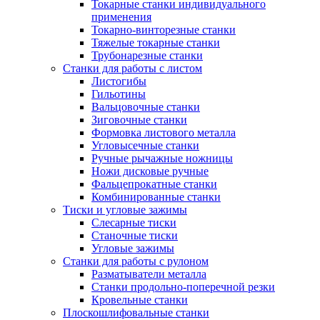
Токарные станки индивидуального
применения
Токарно-винторезные станки
Тяжелые токарные станки
Трубонарезные станки
Станки для работы с листом
Листогибы
Гильотины
Вальцовочные станки
Зиговочные станки
Формовка листового металла
Угловысечные станки
Ручные рычажные ножницы
Ножи дисковые ручные
Фальцепрокатные станки
Комбинированные станки
Тиски и угловые зажимы
Слесарные тиски
Станочные тиски
Угловые зажимы
Станки для работы с рулоном
Разматыватели металла
Станки продольно-поперечной резки
Кровельные станки
Плоскошлифовальные станки