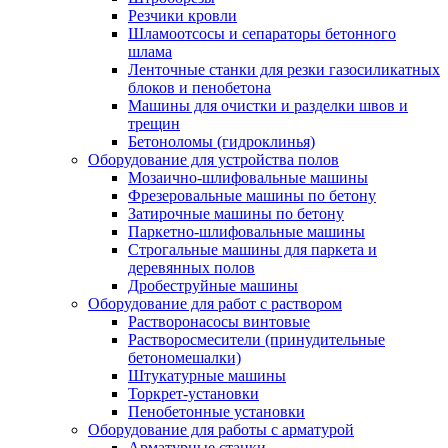
Резчики кровли
Шламоотсосы и сепараторы бетонного
шлама
Ленточные станки для резки газосиликатных
блоков и пенобетона
Машины для очистки и разделки швов и
трещин
Бетоноломы (гидроклинья)
Оборудование для устройства полов
Мозаично-шлифовальные машины
Фрезеровальные машины по бетону
Затирочные машины по бетону
Паркетно-шлифовальные машины
Строгальные машины для паркета и
деревянных полов
Дробеструйные машины
Оборудование для работ с раствором
Растворонасосы винтовые
Растворосмесители (принудительные
бетономешалки)
Штукатурные машины
Торкрет-установки
Пенобетонные установки
Оборудование для работы с арматурой
Арматурные станки