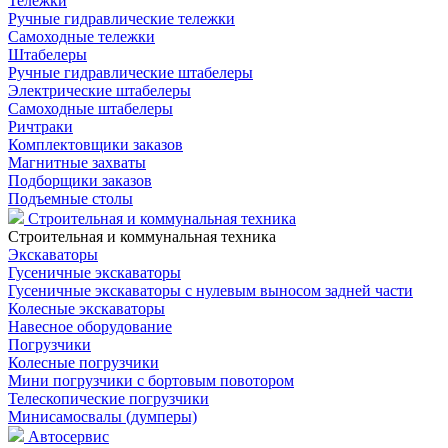
Тележки
Ручные гидравлические тележки
Самоходные тележки
Штабелеры
Ручные гидравлические штабелеры
Электрические штабелеры
Самоходные штабелеры
Ричтраки
Комплектовщики заказов
Магнитные захваты
Подборщики заказов
Подъемные столы
Строительная и коммунальная техника
Строительная и коммунальная техника
Экскаваторы
Гусеничные экскаваторы
Гусеничные экскаваторы с нулевым выносом задней части
Колесные экскаваторы
Навесное оборудование
Погрузчики
Колесные погрузчики
Мини погрузчики с бортовым повотором
Телескопические погрузчики
Минисамосвалы (думперы)
Автосервис