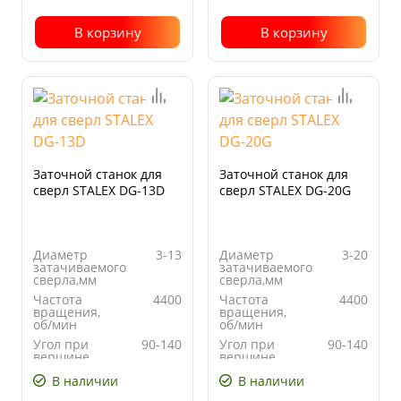
В корзину
В корзину
Заточной станок для
Заточной станок для
сверл STALEX DG-13D
сверл STALEX DG-20G
Диаметр
3-13
Диаметр
3-20
затачиваемого
затачиваемого
сверла,мм
сверла,мм
Частота
4400
Частота
4400
вращения,
вращения,
об/мин
об/мин
Угол при
90-140
Угол при
90-140
вершине
вершине
сверла, º
сверла, º
В наличии
В наличии
Напряжение,
230
Напряжение,
230