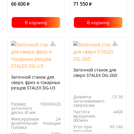
В
В
66 600
71 550
₽
₽
В корзину
В корзину
Заточной станок для
сверл STALEX DG-26D
Заточной станок для
сверл, фрез и токарных
резцов STALEX DG-U3
Диаметр
13-30
затачиваемого
Размер
100х50х20
сверла,мм
заточного
Частота
4400
диска, Ø мм
вращения,
Фиксируемая
24
об/мин
делительная
позиции
Угол при
90-140
головка
вершине
Частота
5000