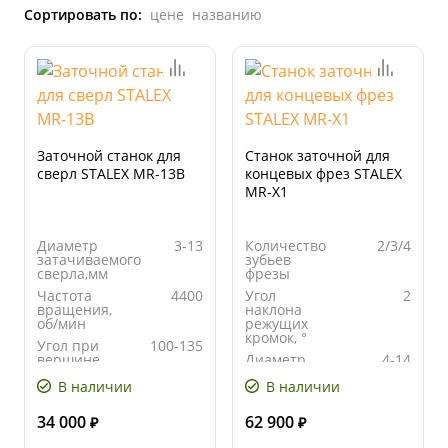
Сортировать по:
цене
названию
Заточной станок для
Станок заточной для
сверл STALEX MR-13B
концевых фрез STALEX
MR-X1
Диаметр
3-13
Количество
2/3/4
затачиваемого
зубьев
сверла,мм
фрезы
Частота
4400
Угол
2
вращения,
наклона
об/мин
режущих
кромок, °
Угол при
100-135
вершине
Диаметр
4-14
сверла, º
затачиваемых
В наличии
В наличии
фрез, мм
Напряжение,
230
В
Частота
4400
34 000
62 900
вращения,
₽
₽
об/мин