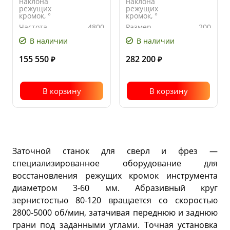
наклона
наклона
режущих
режущих
кромок, °
кромок, °
Частота
4800
Размер
200
вращения,
заточного
В наличии
В наличии
об/мин
диска, Ø мм
Напряжение,
230
Частота
2800
155 550
282 200
В
вращения,
₽
₽
об/мин
В корзину
В корзину
Заточной станок для сверл и фрез —
специализированное оборудование для
восстановления режущих кромок инструмента
диаметром 3-60 мм. Абразивный круг
зернистостью 80-120 вращается со скоростью
2800-5000 об/мин, затачивая переднюю и заднюю
грани под заданными углами. Точная установка