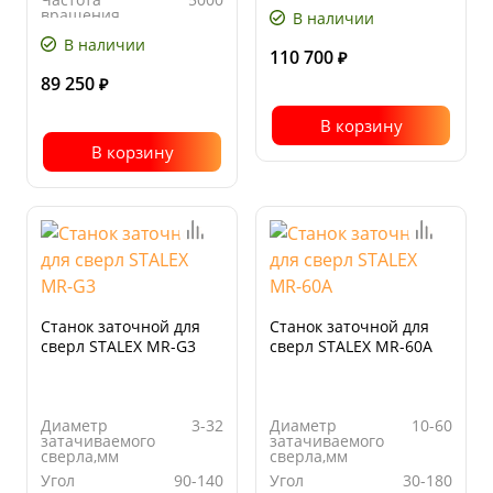
сверла, º
вращения,
В наличии
Напряжение,
230
об/мин
В
В наличии
Напряжение,
230
110 700
₽
В
89 250
₽
В корзину
В корзину
Станок заточной для
Станок заточной для
сверл STALEX MR-G3
сверл STALEX MR-60A
Диаметр
3-32
Диаметр
10-60
затачиваемого
затачиваемого
сверла,мм
сверла,мм
Угол
90-140
Угол
30-180