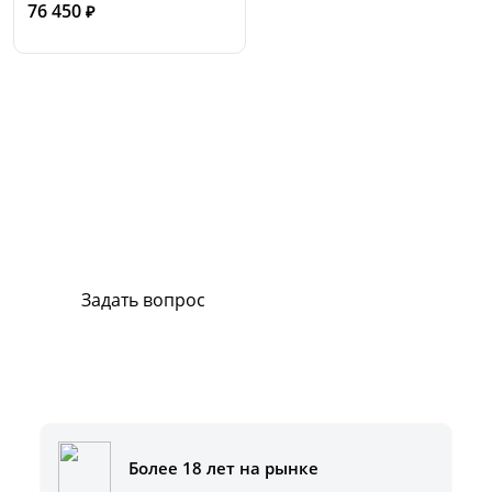
76 450
₽
Сервис и поддержка
В случае возникновения вопросов или
хотите заказать ремонт, свяжитесь с нами.
Мы всегда готовы вам помочь.
Задать вопрос
Или позвоните на горячую линию:
8-800-500-51-01
Более 18 лет на рынке