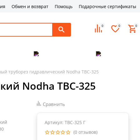
ция
Обмен и возврат
Помощь
Подарочные сертификаты
0
0
0
поддержка
Оплата и доставка
Контакты
ый труборез гидравлический Nodha ТВС-325
кий Nodha ТВС-325
Сравнить
кий
Артикул: ТВС-325 Г
30
(0 отзывов)