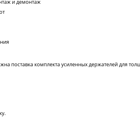
нтаж и демонтаж
от
ания
жна поставка комплекта усиленных держателей для толщ
ку.