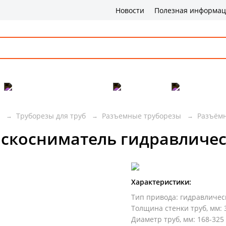
Новости
Полезная информа
Популярные товары
Бренды
Сервис и 
Труборезы для труб
Разъемные труборезы
Разъёмн
скосниматель гидравличес
Характеристики:
Тип привода
:
гидравличес
Толщина стенки труб, мм
:
Диаметр труб, мм
:
168-325