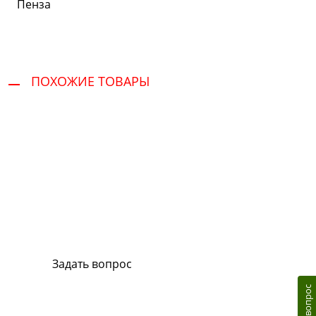
Пенза
ПОХОЖИЕ ТОВАРЫ
Сервис и поддержка
В случае возникновения вопросов или
хотите заказать ремонт, свяжитесь с нами.
Мы всегда готовы вам помочь.
Задать вопрос
Или позвоните на горячую линию: