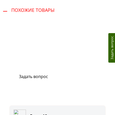
ПОХОЖИЕ ТОВАРЫ
Задать вопрос
Сервис и поддержка
В случае возникновения вопросов или
хотите заказать ремонт, свяжитесь с нами.
Мы всегда готовы вам помочь.
Задать вопрос
Или позвоните на горячую линию:
8-800-500-51-01