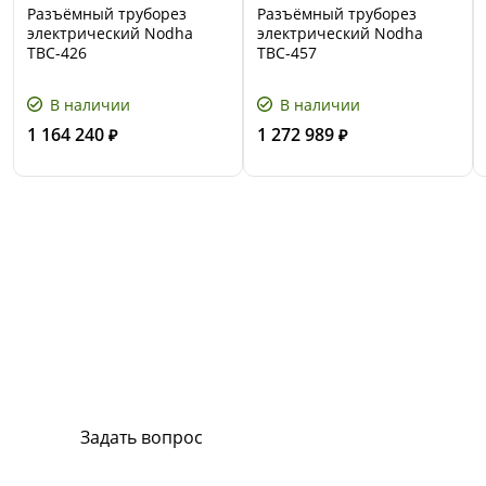
Разъёмный труборез
Разъёмный труборез
электрический Nodha
электрический Nodha
ТВС-426
ТВС-457
В наличии
В наличии
1 164 240
1 272 989
₽
₽
Сервис и поддержка
В случае возникновения вопросов или
хотите заказать ремонт, свяжитесь с нами.
Мы всегда готовы вам помочь.
Задать вопрос