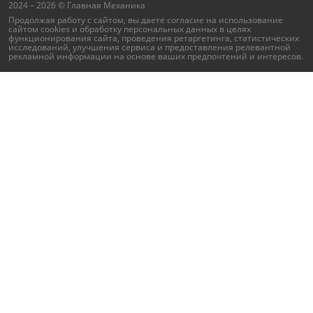
2024 – 2026 © Главная Механика
Продолжая работу с сайтом, вы даете согласие на использование
сайтом cookies и
обработку персональных данных
в целях
функционирования сайта, проведения ретаргетинга, статистических
исследований, улучшения сервиса и предоставления релевантной
рекламной информации на основе ваших предпочтений и интересов.