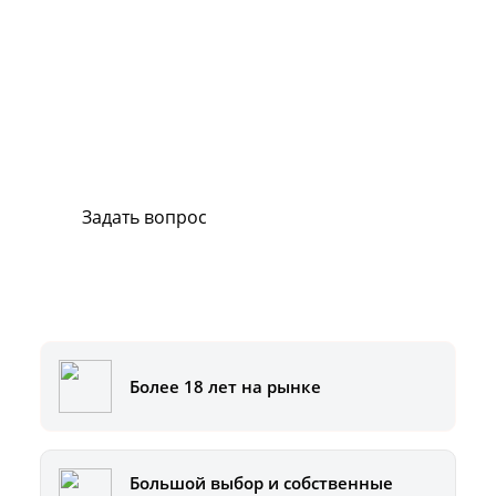
Сервис и поддержка
В случае возникновения вопросов или
хотите заказать ремонт, свяжитесь с нами.
Мы всегда готовы вам помочь.
Задать вопрос
Или позвоните на горячую линию:
8-800-500-51-01
Более 18 лет на рынке
Большой выбор и собственные